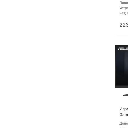
Пово
Устр
нет;
Креп
HDMI
223
Игр
Gam
Допо