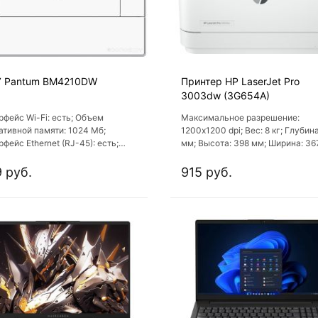
 Pantum BM4210DW
Принтер HP LaserJet Pro
3003dw (3G654A)
рфейс Wi-Fi: есть; Объем
Максимальное разрешение:
ативной памяти: 1024 Мб;
1200х1200 dpi; Вес: 8 кг; Глубина
фейс Ethernet (RJ-45): есть;
мм; Высота: 398 мм; Ширина: 36
фейс USB: есть; Wi-Fi Direct:
 руб.
915 руб.