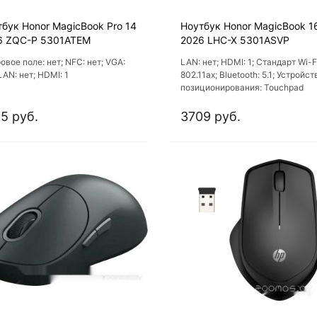
бук Honor MagicBook Pro 14
Ноутбук Honor MagicBook 1
6 ZQC-P 5301ATEM
2026 LHC-X 5301ASVP
овое поле: нет; NFC: нет; VGA:
LAN: нет; HDMI: 1; Стандарт Wi-F
LAN: нет; HDMI: 1
802.11ах; Bluetooth: 5.1; Устройст
позиционирования: Touchpad
5 руб.
3709 руб.