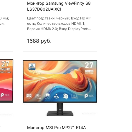
Монитор Samsung ViewFinity S8
LS37D802UAIXCI
0 мм;
Цвет подставки: черный; Вход HDMI:
ши:
есть; Количество входов HDMI: 1;
Версия HDMI: 2.0; Вход DisplayPort:
есть
1688 руб.
7
Монитор MSI Pro MP271 E14A