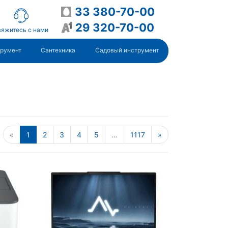
33 380-70-00
29 320-70-00
яжитесь с нами
трумент
Сантехника
Садовый инструмент
«
1
2
3
4
5
…
1117
»