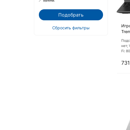
Подобрать
Игр
Сбросить фильтры
Trem
R98
Подс
нет; 
Fi: 8
731