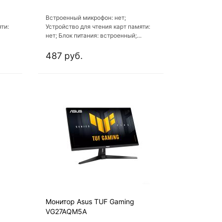
Встроенный микрофон: нет;
ти:
Устройство для чтения карт памяти:
нет; Блок питания: встроенный;
Вход
Крепление для наушников: нет; Вход
VGA: есть
487 руб.
Монитор Asus TUF Gaming
VG27AQM5A