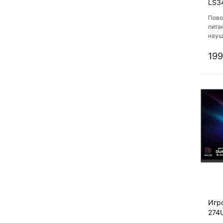
LS3
Пово
пита
науш
Коли
199
Игр
274