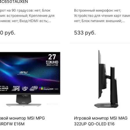
4C650TAUXEN
рот на 90 градусов: нет; Блок
Встроенный микрофон: нет;
ния: встроенный; Крепление для
Устройство для чтения карт памя
ников: нет; Вход HDMI: есть;
нет; Блок питания: внешний;
чество входов HDMI: 1
Крепление для наушников: нет; 
HDMI: есть
0 руб.
533 руб.
овой монитор MSI MPG
Игровой монитор MSI MAG
URDFW E16M
322UP QD-OLED E16