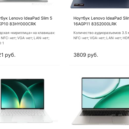
бук Lenovo IdeaPad Slim 5
Ноутбук Lenovo IdeaPad Sli
KP10 83HY000CRK
16AGP11 83S2000LRK
дская «кириллица» на клавишах:
Количество аудиоразъемов 3.5 м
 NFC: нет; VGA: нет; LAN: нет;
NFC: нет; VGA: нет; LAN: нет; HDM
: 1
1 руб.
3809 руб.