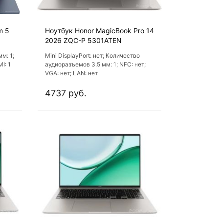
m 5
Ноутбук Honor MagicBook Pro 14
2026 ZQC-P 5301ATEN
м: 1;
Mini DisplayPort: нет; Количество
I: 1
аудиоразъемов 3.5 мм: 1; NFC: нет;
VGA: нет; LAN: нет
4737 руб.