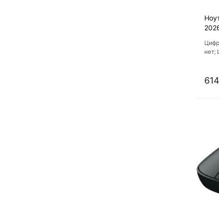
Ноут
202
Цифр
нет; 
614