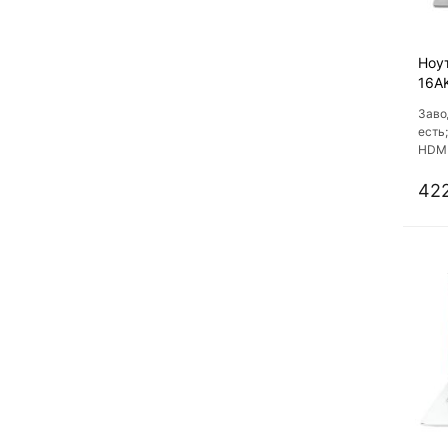
Ноут
16A
Заво
есть;
HDMI
422