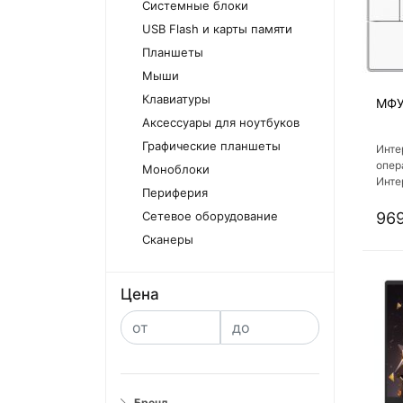
Системные блоки
USB Flash и карты памяти
Планшеты
Мыши
Клавиатуры
МФУ
Аксессуары для ноутбуков
Графические планшеты
Инте
опер
Моноблоки
Интер
Периферия
Интер
есть
Сетевое оборудование
969
Сканеры
Цена
Бренд