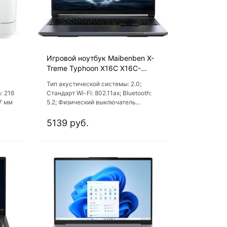
Игровой ноутбук Maibenben X-
Treme Typhoon X16C X16C-
i737560FERLG4E10
Тип акустической системы: 2.0;
: 216
Стандарт Wi-Fi: 802.11ах; Bluetooth:
7 мм
5.2; Физический выключатель
камеры: есть; Устройства
позиционирования: Touchpad
5139 руб.