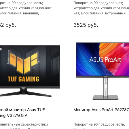
рот на 90 градусов: есть;
Поворот на 90 градусов: нет;
ойство для чтения карт памяти:
Устройство для чтения карт памя
 Блок питания: внешний;
нет; Блок питания: встроенный;
ление для наушников: нет; Вход
Крепление для наушников: нет; 
: есть
HDMI: есть
2 руб.
3525 руб.
овой монитор Asus TUF
Монитор Asus ProArt PA278
ing VG27AQ5A
лнительные характеристики
Поворот на 90 градусов: есть;