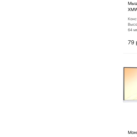
Мышь
XMW
меж
Конс
Высо
64 м
мыши
79 
Мони