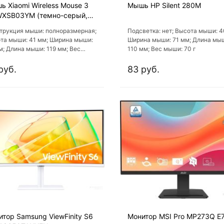
 Xiaomi Wireless Mouse 3
Мышь HP Silent 280M
XSB03YM (темно-серый,
дународная версия)
трукция мыши: полноразмерная;
Подсветка: нет; Высота мыши: 4
та мыши: 41 мм; Ширина мыши:
Ширина мыши: 71 мм; Длина мы
м; Длина мыши: 119 мм; Вес
110 мм; Вес мыши: 70 г
: 57 г
руб.
83 руб.
тор Samsung ViewFinity S6
Монитор MSI Pro MP273Q E