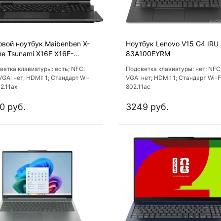
овой ноутбук Maibenben X-
Ноутбук Lenovo V15 G4 IRU
e Tsunami X16F X16F-
83A100EYRM
957T0GGRLG4E10
ветка клавиатуры: есть; NFC:
Подсветка клавиатуры: нет; NFC:
VGA: нет; HDMI: 1; Стандарт Wi-
VGA: нет; HDMI: 1; Стандарт Wi-F
02.11ах
802.11ac
0 руб.
3249 руб.