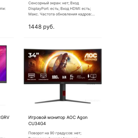
Сенсорный экран: нет; Вход
ти:
DisplayPort: есть; Вход HDMI: есть;
Макс. Частота обновления кадров:
Вход
300 Гц; Мин. Частота обновления
кадров: 60 Гц
1448 руб.
CGRV
Игровой монитор AOC Agon
CU34G4
Поворот на 90 градусов: нет;