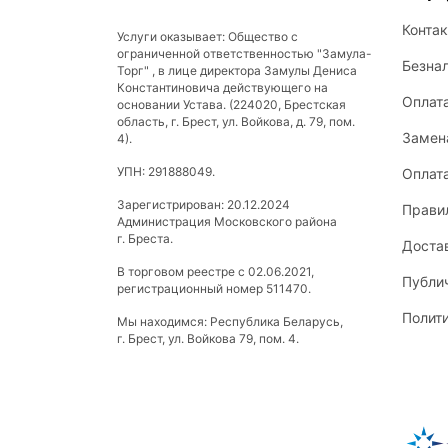
Конта
Услуги оказывает: Общество с
ограниченной ответственностью "Замула-
Безна
Торг" , в лице директора Замулы Дениса
Константиновича действующего на
Оплат
основании Устава. (224020, Брестская
область, г. Брест, ул. Войкова, д. 79, пом.
Замена
4).
УПН: 291888049.
Оплат
Зарегистрирован: 20.12.2024
Прави
Администрация Московского района
г. Бреста.
Доста
В торговом реестре с 02.06.2021,
Публи
регистрационный номер 511470.
Полит
Мы находимся: Республика Беларусь,
г. Брест, ул. Войкова 79, пом. 4.