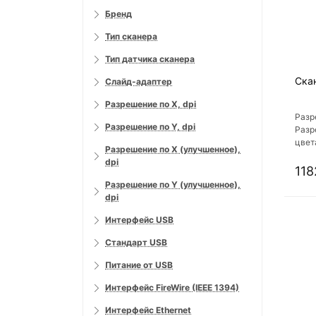
Бренд
Тип сканера
Тип датчика сканера
Ска
Слайд-адаптер
Разрешение по X, dpi
Разр
Разрешение по Y, dpi
Разр
цвета
Разрешение по X (улучшенное),
Шири
dpi
118
Разрешение по Y (улучшенное),
dpi
Интерфейс USB
Стандарт USB
Питание от USB
Интерфейс FireWire (IEEE 1394)
Интерфейс Ethernet