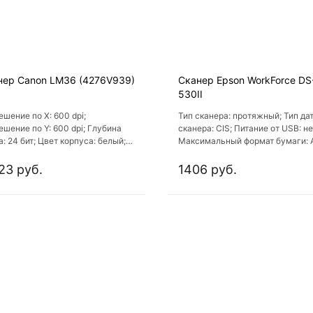
нер Canon LM36 (4276V939)
Сканер Epson WorkForce DS
530II
ешение по X: 600 dpi;
Тип сканера: протяжный; Тип да
ешение по Y: 600 dpi; Глубина
сканера: CIS; Питание от USB: не
: 24 бит; Цвет корпуса: белый;
Максимальный формат бумаги: 
на: 1238 мм
Глубина цвета: 48 бит
23 руб.
1406 руб.