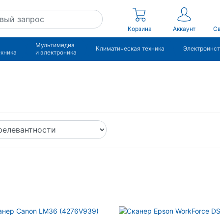
Корзина
Аккаунт
Св
Мультимедиа
Климатическая техника
Электроинс
ехника
и электроника