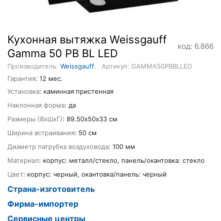
Кухонная вытяжка Weissgauff
код: 6.866
Gamma 50 PB BL LED
Производитель:
Weissgauff
.
Артикул: GAMMA50PBBLLED
Гарантия
: 12 мес.
Установка
: каминная пристенная
Наклонная форма
: да
Размеры (ВхШхГ)
: 89.50х50х33 см
Ширина встраивания
: 50 см
Диаметр патрубка воздуховода
: 100 мм
Материал
: корпус: металл/стекло, панель/окантовка: стекло
Цвет
: корпус: черный, окантовка/панель: черный
Страна-изготовитель
Фирма-импортер
Сервисные центры