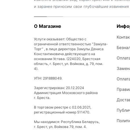
и заранее приносим свои глубочайшие извинения
О Магазине
Инфо
Конта
Услуги оказывает: Общество с
ограниченной ответственностью "Замула-
Безна
Торг" , в лице директора Замулы Дениса
Константиновича действующего на
Оплат
основании Устава. (224020, Брестская
область, г. Брест, ул. Войкова, д. 79, пом.
Замена
4).
УПН: 291888049.
Оплат
Зарегистрирован: 20.12.2024
Прави
Администрация Московского района
г. Бреста.
Доста
В торговом реестре с 02.06.2021,
Публи
регистрационный номер 511470.
Полит
Мы находимся: Республика Беларусь,
г. Брест, ул. Войкова 79, пом. 4.