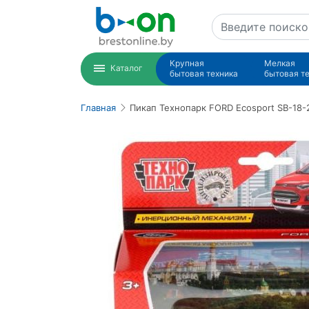
Крупная
Мелкая
Каталог
бытовая техника
бытовая т
Главная
Пикап Технопарк FORD Ecosport SB-18-