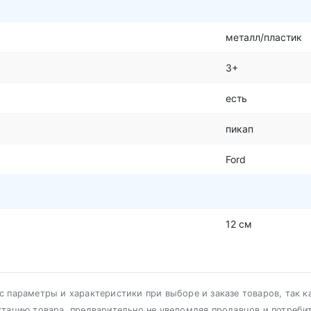
металл/пластик
3+
есть
пикап
Ford
12 см
 параметры и характеристики при выборе и заказе товаров, так к
ктацию товара, предварительно не уведомляя продавцов и потреби