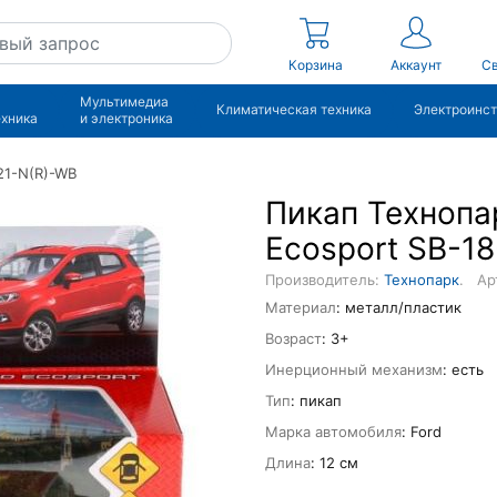
Корзина
Аккаунт
Св
Мультимедиа
Климатическая техника
Электроинс
ехника
и электроника
21-N(R)-WB
Пикап Технопа
Ecosport SB-1
Производитель:
Технопарк
.
Ар
Материал
: металл/пластик
Возраст
: 3+
Инерционный механизм
: есть
Тип
: пикап
Марка автомобиля
: Ford
Длина
: 12 см