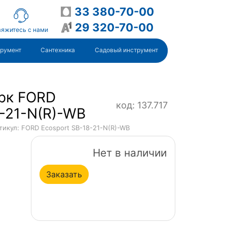
33 380-70-00
29 320-70-00
яжитесь с нами
трумент
Сантехника
Садовый инструмент
рк FORD
код: 137.717
8-21-N(R)-WB
тикул: FORD Ecosport SB-18-21-N(R)-WB
Нет в наличии
Заказать