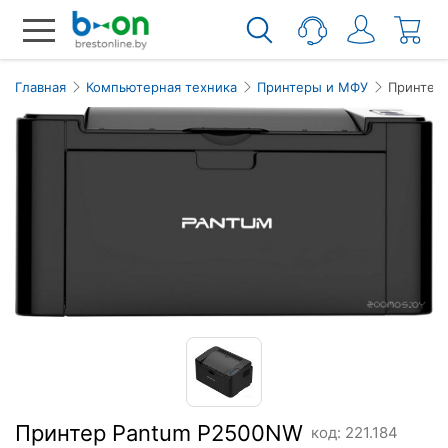
Главная
Компьютерная техника
Принтеры и МФУ
Принтер
Принтер Pantum P2500NW
код: 221.184