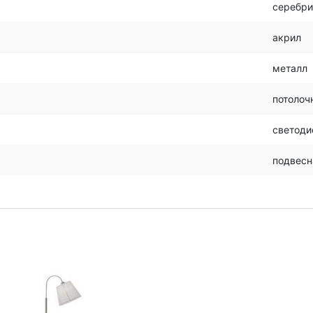
серебр
акрил
металл
потолоч
светод
подвесн