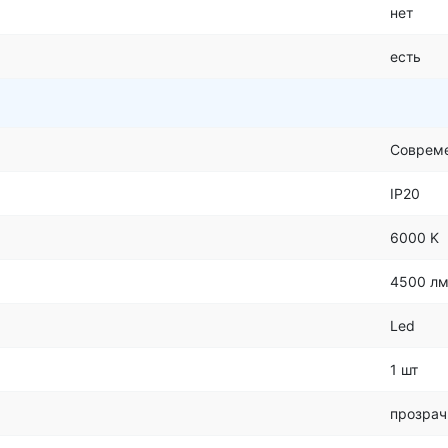
нет
есть
Соврем
IP20
6000 K
4500 л
Led
1 шт
прозра