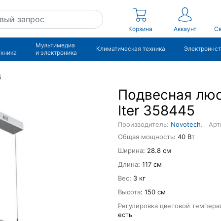
Корзина
Аккаунт
Св
Мультимедиа
Климатическая техника
Электроинс
ехника
и электроника
5
Подвесная люс
Iter 358445
Производитель:
Novotech
.
Арт
Общая мощность
: 40 Вт
Ширина
: 28.8 см
Длина
: 117 см
Вес
: 3 кг
Высота
: 150 см
Регулировка цветовой темпера
есть