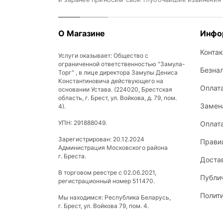
О Магазине
Инфо
Конта
Услуги оказывает: Общество с
ограниченной ответственностью "Замула-
Безна
Торг" , в лице директора Замулы Дениса
Константиновича действующего на
Оплат
основании Устава. (224020, Брестская
область, г. Брест, ул. Войкова, д. 79, пом.
Замена
4).
УПН: 291888049.
Оплат
Зарегистрирован: 20.12.2024
Прави
Администрация Московского района
г. Бреста.
Доста
В торговом реестре с 02.06.2021,
Публи
регистрационный номер 511470.
Полит
Мы находимся: Республика Беларусь,
г. Брест, ул. Войкова 79, пом. 4.