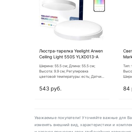
Люстра-тарелка Yeelight Arwen
Све
Ceiling Light 550S YLXD013-A
Mark
ATL
Ширина: 55.5 см; Длина: 55.5 см;
Тип:
Высота: 9.9 см; Регулировка
Высо
цветовой температуры: есть; Датчик
Шири
движения: нет
543 руб.
84 
Уважаемые покупатели! Уточняйте важные для Вас
изменять внешний вид, характеристики и компле
и заранее приносим свои глубочайшие извинения