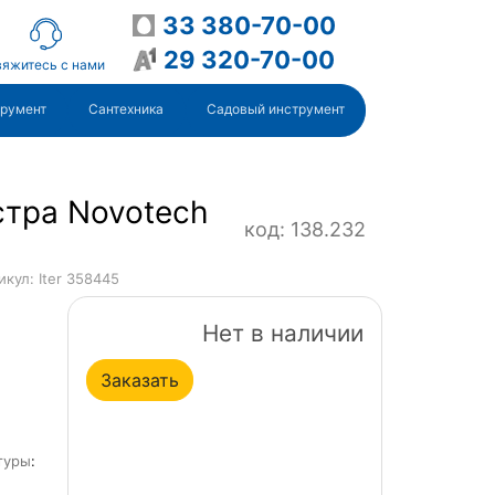
33 380-70-00
29 320-70-00
яжитесь с нами
трумент
Сантехника
Садовый инструмент
тра Novotech
код: 138.232
икул: Iter 358445
Нет в наличии
Заказать
туры
: