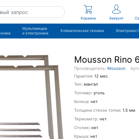
Корзина
Аккаунт
Св
Мультимедиа
Климатическая техника
Электроинс
ехника
и электроника
Mousson Rino 6
Производитель:
Mousson
.
Арти
Гарантия
: 12 мес.
Тип
: мангал
Топливо
: уголь
Колеса
: нет
Толщина стенок топки
: 1.5 мм
Термометр
: нет
Столик
: нет
Крыша
: нет