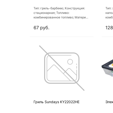
Тип: гриль-барбекю; Конструкция:
Тип:
стационарная; Топливо:
напо
комбинированное топливо; Материал
комб
корпуса: сталь; Диаметр корпуса: 26
корп
см
67 руб.
128
Гриль Sundays KY22022HE
Элек