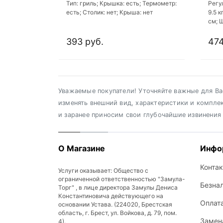
Тип: гриль; Крышка: есть; Термометр:
Регу
есть; Столик: нет; Крыша: нет
9.5 к
см; 
393 руб.
474
Уважаемые покупатели! Уточняйте важные для Вас
изменять внешний вид, характеристики и компле
и заранее приносим свои глубочайшие извинения
О Магазине
Инфо
Конта
Услуги оказывает: Общество с
ограниченной ответственностью "Замула-
Безна
Торг" , в лице директора Замулы Дениса
Константиновича действующего на
Оплат
основании Устава. (224020, Брестская
область, г. Брест, ул. Войкова, д. 79, пом.
Замена
4).