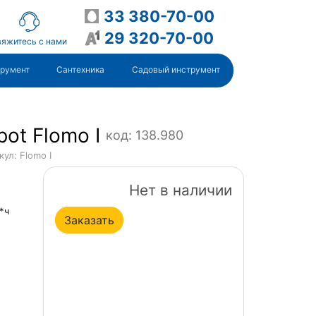
33 380-70-00
29 320-70-00
яжитесь с нами
трумент
Сантехника
Садовый инструмент
ot Flomo I
код: 138.980
кул: Flomo I
Нет в наличии
*ч
Заказать