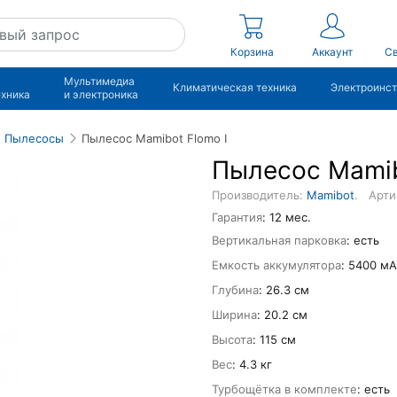
Корзина
Аккаунт
Св
Мультимедиа
Климатическая техника
Электроинс
ехника
и электроника
Пылесосы
Пылесос Mamibot Flomo I
Пылесос Mamib
Производитель:
Mamibot
.
Арти
Гарантия
: 12 мес.
Вертикальная парковка
: есть
Емкость аккумулятора
: 5400 мА
Глубина
: 26.3 см
Ширина
: 20.2 см
Высота
: 115 см
Вес
: 4.3 кг
Турбощётка в комплекте
: есть