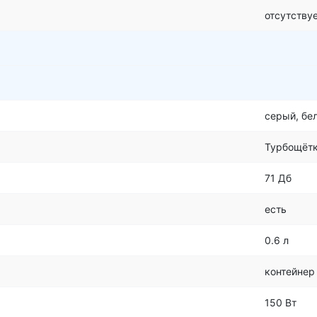
отсутству
серый, бе
Турбощёт
71 Дб
есть
0.6 л
контейнер
150 Вт