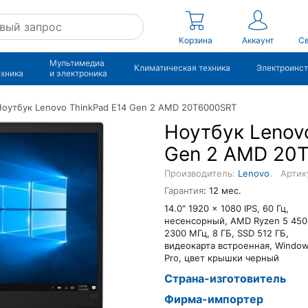
Корзина
Аккаунт
Св
Мультимедиа
Климатическая техника
Электроинс
ехника
и электроника
Ноутбук Lenovo ThinkPad E14 Gen 2 AMD 20T6000SRT
Ноутбук Lenov
Gen 2 AMD 20
Производитель:
Lenovo
.
Артик
Гарантия
: 12 мес.
14.0" 1920 x 1080 IPS, 60 Гц,
несенсорный, AMD Ryzen 5 45
2300 МГц, 8 ГБ, SSD 512 ГБ,
видеокарта встроенная, Window
Pro, цвет крышки черный
Страна-изготовитель
Фирма-импортер