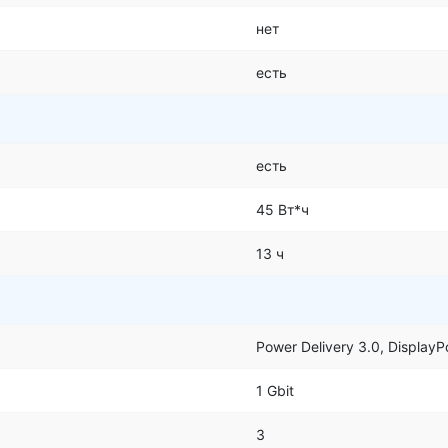
нет
есть
есть
45 Вт*ч
13 ч
Power Delivery 3.0, DisplayP
1 Gbit
3