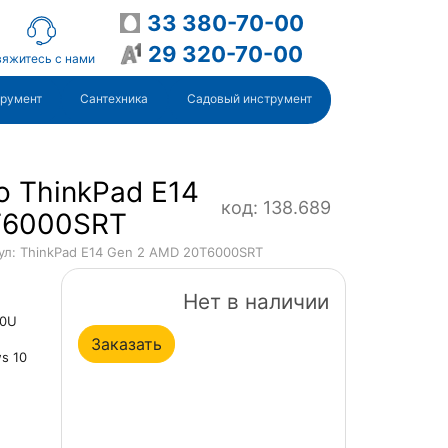
33 380-70-00
29 320-70-00
яжитесь с нами
трумент
Сантехника
Садовый инструмент
o ThinkPad E14
код: 138.689
T6000SRT
ул: ThinkPad E14 Gen 2 AMD 20T6000SRT
Нет в наличии
00U
Заказать
s 10