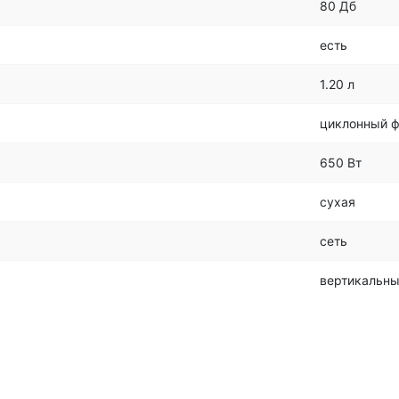
80 Дб
есть
1.20 л
циклонный ф
650 Вт
сухая
сеть
вертикальн