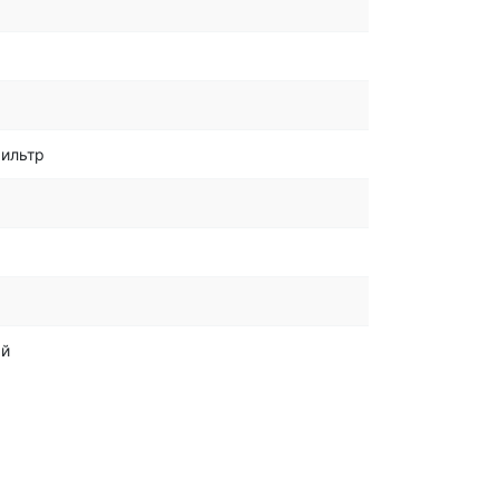
ильтр
ый