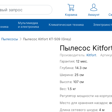
Корзина
Аккаунт
Св
Мультимедиа
Климатическая техника
Электроинс
ехника
и электроника
Пылесосы
Пылесос Kitfort KT-509 (Grey)
Пылесос Kitfor
Производитель:
Kitfort
.
Артику
Гарантия
: 12 мес.
Глубина
: 14.3 см
Ширина
: 25 см
Высота
: 107 см
Вес
: 1.5 кг
Регулятор мощности на корпус
Место для хранения насадок
: е
Длина сетевого шнура
: 4 м