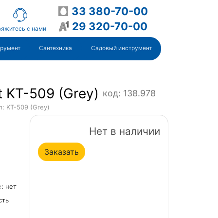
33 380-70-00
29 320-70-00
яжитесь с нами
трумент
Сантехника
Садовый инструмент
t KT-509 (Grey)
код: 138.978
л: KT-509 (Grey)
Нет в наличии
Заказать
е
: нет
сть