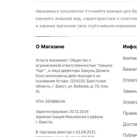
Уважаемые покупатели! Уточняйте важные для Вас
изменять внешний вид, характеристики и компле
и заранее приносим свои глубочайшие извинения
О Магазине
Инфо
Конта
Услуги оказывает: Общество с
ограниченной ответственностью "Замула-
Безна
Торг" , в лице директора Замулы Дениса
Константиновича действующего на
Оплат
основании Устава. (224020, Брестская
область, г. Брест, ул. Войкова, д. 79, пом.
Замена
4).
УПН: 291888049.
Оплат
Зарегистрирован: 20.12.2024
Прави
Администрация Московского района
г. Бреста.
Доста
В торговом реестре с 02.06.2021,
Публи