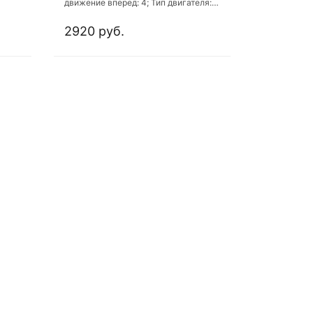
движение вперед: 4; Тип двигателя:
ая
бензиновый; Объем двигателя: 212
ин
куб. см
2920 руб.