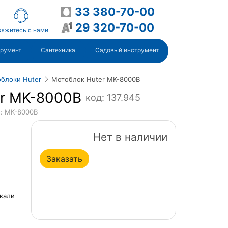
33 380-70-00
29 320-70-00
яжитесь с нами
трумент
Сантехника
Садовый инструмент
облоки Huter
Мотоблок Huter MK-8000B
r MK-8000B
код: 137.945
л: MK-8000B
Нет в наличии
Заказать
икали