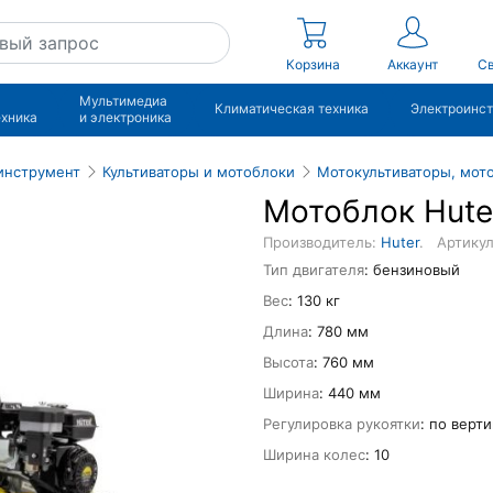
Корзина
Аккаунт
Св
Мультимедиа
Климатическая техника
Электроинс
ехника
и электроника
инструмент
Культиваторы и мотоблоки
Мотокультиваторы, мот
Мотоблок Hute
Производитель:
Huter
.
Артику
Тип двигателя
: бензиновый
Вес
: 130 кг
Длина
: 780 мм
Высота
: 760 мм
Ширина
: 440 мм
Регулировка рукоятки
: по верт
Ширина колес
: 10