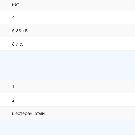
нет
4
5.88 кВт
8 л.с.
1
2
шестеренчатый