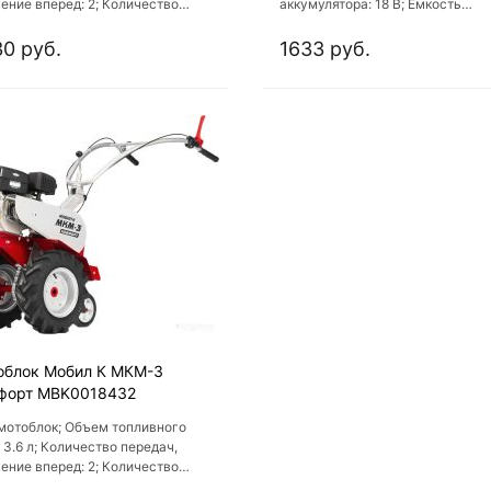
ение вперед: 2; Количество
аккумулятора: 18 В; Емкость
дач, движение назад: 1; Тип
аккумулятора: 4 А·ч; Минимальн
ателя: бензиновый
скорость вращения фрез: 0 об/м
0 руб.
1633 руб.
облок Мобил К МКМ-3
форт MBK0018432
 мотоблок; Объем топливного
 3.6 л; Количество передач,
ение вперед: 2; Количество
дач, движение назад: 1; Тип