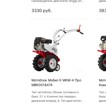
Производитель двигателя: Briggs and
движ
Stratton; Объем двигателя: 196 куб.
пере
см; Модель двигателя: RS950
двиг
3330 руб.
393
Мотоблок Мобил К МКМ-4 Про
Мот
MBK0018474
Ком
Тип: мотоблок; Объем топливного
Тип:
бака: 3.1 л; Количество передач,
бака:
движение вперед: 4; Тип двигателя:
движ
бензиновый; Объем двигателя: 196
пере