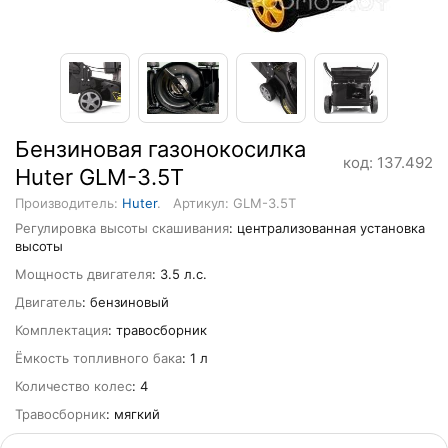
Бензиновая газонокосилка
код: 137.492
Huter GLM-3.5T
Производитель:
Huter
.
Артикул: GLM-3.5T
Регулировка высоты скашивания
: централизованная установка
выcоты
Мощность двигателя
: 3.5 л.с.
Двигатель
: бензиновый
Комплектация
: травосборник
Ёмкость топливного бака
: 1 л
Количество колес
: 4
Травосборник
: мягкий