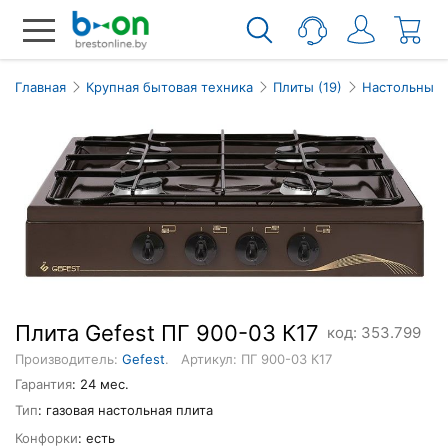
Главная
Крупная бытовая техника
Плиты (19)
Настольные 
Плита Gefest ПГ 900-03 К17
код: 353.799
Производитель:
Gefest
.
Артикул: ПГ 900-03 К17
Гарантия
: 24 мес.
Тип
: газовая настольная плита
Конфорки
: есть