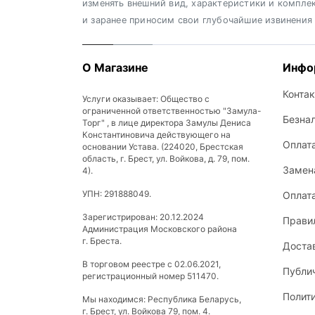
изменять внешний вид, характеристики и компле
и заранее приносим свои глубочайшие извинения
О Магазине
Инфо
Конта
Услуги оказывает: Общество с
ограниченной ответственностью "Замула-
Безна
Торг" , в лице директора Замулы Дениса
Константиновича действующего на
Оплат
основании Устава. (224020, Брестская
область, г. Брест, ул. Войкова, д. 79, пом.
Замена
4).
УПН: 291888049.
Оплат
Зарегистрирован: 20.12.2024
Прави
Администрация Московского района
г. Бреста.
Доста
В торговом реестре с 02.06.2021,
Публи
регистрационный номер 511470.
Полит
Мы находимся: Республика Беларусь,
г. Брест, ул. Войкова 79, пом. 4.