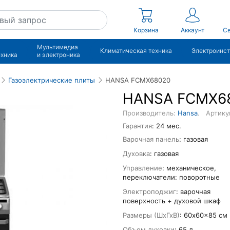
Корзина
Аккаунт
Св
Мультимедиа
Климатическая техника
Электроинс
ехника
и электроника
Газоэлектрические плиты
HANSA FCMX68020
HANSA FCMX6
Производитель:
Hansa
.
Артику
Гарантия
: 24 мес.
Варочная панель
: газовая
Духовка
: газовая
Управление
: механическое,
переключатели: поворотные
Электроподжиг
: варочная
поверхность + духовой шкаф
Размеры (ШхГхВ)
: 60x60x85 см
Объем духовки
: 65 л