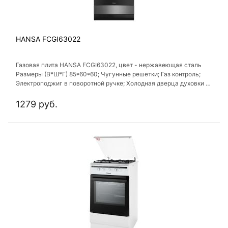
HANSA FCGI63022
Газовая плита HANSA FCGI63022, цвет - нержавеющая сталь
Размеры (В*Ш*Г) 85*60*60; Чугунные решетки; Газ контроль;
Электроподжиг в поворотной ручке; Холодная дверца духовки (2
стекла); Решетка для жарки в комплекте; Стеклянная крышка,
ГАРАНТИЯ 24 МЕСЯЦА
1279 руб.