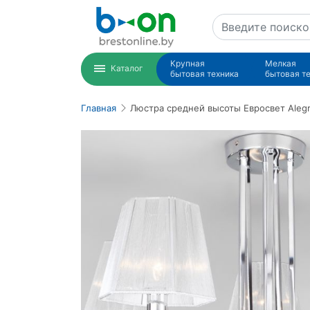
Крупная
Мелкая
Каталог
бытовая техника
бытовая т
Главная
Люстра средней высоты Евросвет Alegr