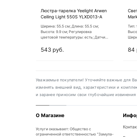
Люстра-тарелка Yeelight Arwen
Све
Ceiling Light 550S YLXD013-A
Mark
ATL
Ширина: 55.5 см; Длина: 55.5 см;
Тип:
Высота: 9.9 см; Регулировка
Высо
цветовой температуры: есть; Датчик
Шири
движения: нет
543 руб.
84 
Уважаемые покупатели! Уточняйте важные для Вас
изменять внешний вид, характеристики и компле
и заранее приносим свои глубочайшие извинения
О Магазине
Инфо
Конта
Услуги оказывает: Общество с
ограниченной ответственностью "Замула-