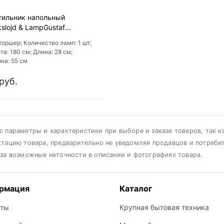
тильник напольный
slojd & LampGustaf
ANTA 550055
 торшер; Количество ламп: 1 шт;
та: 180 см; Длина: 28 см;
на: 55 см
руб.
 параметры и характеристики при выборе и заказе товаров, так к
ктацию товара, предварительно не уведомляя продавцов и потреби
 за возможные неточности в описании и фотографиях товара.
рмация
Каталог
кты
Крупная бытовая техника