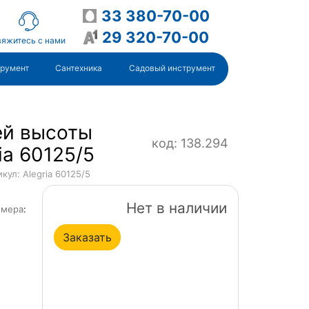
33 380-70-00
29 320-70-00
яжитесь с нами
трумент
Сантехника
Садовый инструмент
ей высоты
код: 138.294
ia 60125/5
кул: Alegria 60125/5
Нет в наличии
ммера
:
Заказать