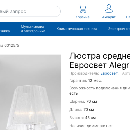
Корзина
Аккаунт
Св
Мультимедиа
Климатическая техника
Электроинс
ехника
и электроника
ia 60125/5
Люстра средн
Евросвет Alegr
Производитель:
Евросвет
.
Арти
Гарантия
: 12 мес.
Возможность подключения ди
есть
Ширина
: 70 см
Длина
: 70 см
Высота
: 43 см
Наличие диммера
: нет