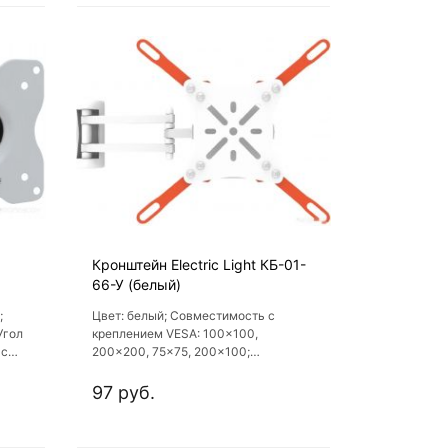
Кронштейн Electric Light КБ-01-
66-У (белый)
;
Цвет: белый; Совместимость с
Угол
креплением VESA: 100x100,
 с
200x200, 75x75, 200x100;
00
Максимальная нагрузка: 20 кг
97 руб.