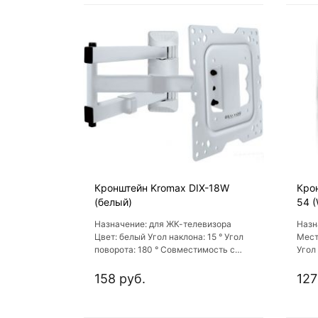
Кронштейн Kromax DIX-18W
Крон
(белый)
54 (
Назначение: для ЖК-телевизора
Назн
Цвет: белый Угол наклона: 15 ° Угол
Мест
поворота: 180 ° Совместимость с
Угол
креплением VESA: 300x300,
креп
400x300, 100x100
400x
158 руб.
127