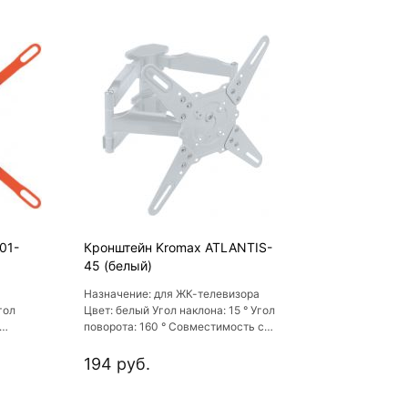
-01-
Кронштейн Kromax ATLANTIS-
45 (белый)
Назначение: для ЖК-телевизора
гол
Цвет: белый Угол наклона: 15 ° Угол
поворота: 160 ° Совместимость с
75,
креплением VESA: 200x200,
300x300, 75x75
194 руб.