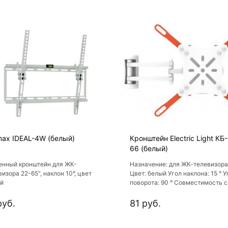
max IDEAL-4W (белый)
Кронштейн Electric Light КБ
66 (белый)
енный кронштейн для ЖК-
Назначение: для ЖК-телевизора
изора 22-65", наклон 10°, цвет
Цвет: белый Угол наклона: 15 ° У
й
поворота: 90 ° Совместимость с
креплением VESA: 200x200, 75x
200x100
руб.
81 руб.