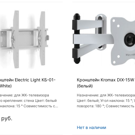
штейн Electric Light КБ-01-
Кронштейн Kromax DIX-15W
White)
(белый)
ачение: для ЖК-телевизора
Назначение: для ЖК-телевизора
о крепления: стена Цвет: белый
Цвет: белый; Угол наклона: 15 °; 
 наклона: 15 ° Совместимость с
поворота: 180 °; Совместимость
лением VESA: 400x300,
креплением VESA: 75x75, 100x1
200, 400x400
 руб.
Нет в наличии