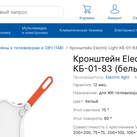
Корзина
Аккаунт
Св
Мультимедиа
Климатическая техника
Электроинс
ехника
и электроника
йны к телевизорам и СВЧ (148)
Кронштейн Electric Light КБ-01-8
Кронштейн Elec
КБ-01-83 (бел
Производитель:
Electric light
.
А
Гарантия
: 12 мес.
Назначение
: для ЖК-телевизор
Цвет
: белый
Угол наклона
: 15 °
Угол поворота
: 90 °
Совместимость с креплением 
200x200, 75x75, 200x100, 100x