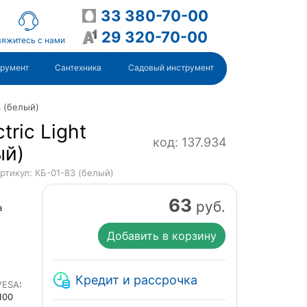
33 380-70-00
29 320-70-00
яжитесь с нами
трумент
Сантехника
Садовый инструмент
3 (белый)
tric Light
код: 137.934
ый)
ртикул: КБ-01-83 (белый)
63
руб.
а
Добавить в корзину
Кредит и рассрочка
VESA
:
100