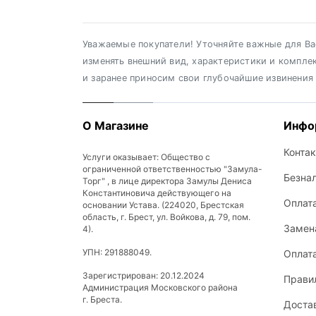
Уважаемые покупатели! Уточняйте важные для Вас
изменять внешний вид, характеристики и компле
и заранее приносим свои глубочайшие извинения
О Магазине
Инфо
Конта
Услуги оказывает: Общество с
ограниченной ответственностью "Замула-
Безна
Торг" , в лице директора Замулы Дениса
Константиновича действующего на
Оплат
основании Устава. (224020, Брестская
область, г. Брест, ул. Войкова, д. 79, пом.
Замена
4).
УПН: 291888049.
Оплат
Зарегистрирован: 20.12.2024
Прави
Администрация Московского района
г. Бреста.
Доста