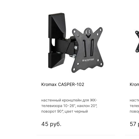
Kromax CASPER-102
Kro
настенный кронштейн для ЖК-
наст
телевизора 10-26", наклон 20°,
телев
поворот 90°, цвет черный
пово
45 руб.
57 