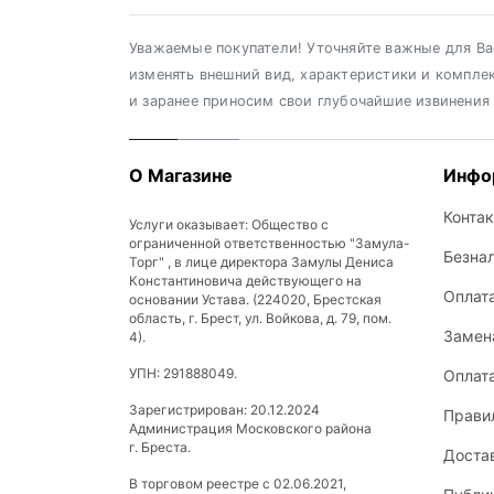
Уважаемые покупатели! Уточняйте важные для Вас
изменять внешний вид, характеристики и компле
и заранее приносим свои глубочайшие извинения
О Магазине
Инфо
Конта
Услуги оказывает: Общество с
ограниченной ответственностью "Замула-
Безна
Торг" , в лице директора Замулы Дениса
Константиновича действующего на
Оплат
основании Устава. (224020, Брестская
область, г. Брест, ул. Войкова, д. 79, пом.
Замена
4).
УПН: 291888049.
Оплат
Зарегистрирован: 20.12.2024
Прави
Администрация Московского района
г. Бреста.
Доста
В торговом реестре с 02.06.2021,