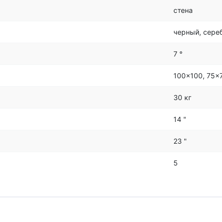
стена
черный, сере
7 °
100x100, 75x
30 кг
14 "
23 "
5