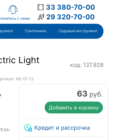
33 380-70-00
29 320-70-00
яжитесь с нами
трумент
Сантехника
Садовый инструмент
tric Light
код: 137.928
ртикул: КБ-01-12
63
руб.
а
Добавить в корзину
Кредит и рассрочка
VESA
: