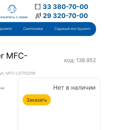
33 380-70-00
29 320-70-00
яжитесь с нами
трумент
Сантехника
Садовый инструмент
er MFC-
код: 138.952
ул: MFC-L3770CDW
Нет в наличии
ачи
Заказать