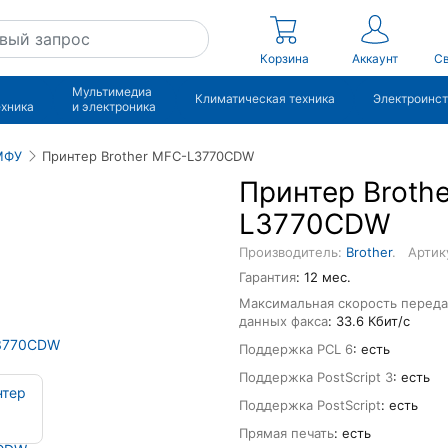
Корзина
Аккаунт
Св
Мультимедиа
Климатическая техника
Электроинс
ехника
и электроника
МФУ
Принтер Brother MFC-L3770CDW
Принтер Broth
L3770CDW
Производитель:
Brother
.
Артик
Гарантия
: 12 мес.
Максимальная скорость перед
данных факса
: 33.6 Кбит/с
Поддержка PCL 6
: есть
Поддержка PostScript 3
: есть
Поддержка PostScript
: есть
Прямая печать
: есть