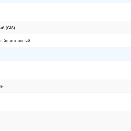
ый (CIS)
ный/протяжный
ин