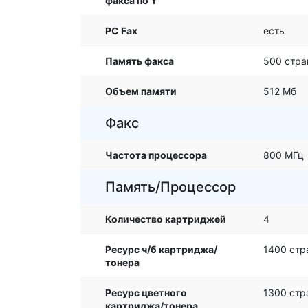
факса по Y
PC Fax
есть
Память факса
500 стра
Объем памяти
512 Мб
Факс
Частота процессора
800 МГц
Память/Процессор
Количество картриджей
4
Ресурс ч/б картриджа/
1400 стр
тонера
Ресурс цветного
1300 стр
картриджа/тонера