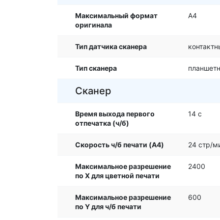
Максимальный формат
A4
оригинала
Тип датчика сканера
контактн
Тип сканера
планшет
Сканер
Время выхода первого
14 с
отпечатка (ч/б)
Скорость ч/б печати (A4)
24 стр/м
Максимальное разрешение
2400
по X для цветной печати
Максимальное разрешение
600
по Y для ч/б печати