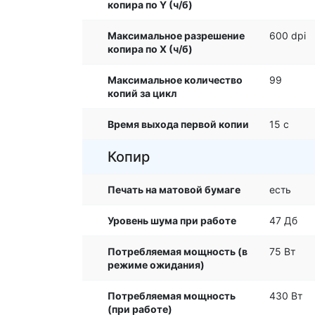
копира по Y (ч/б)
Максимальное разрешение
600 dpi
копира по X (ч/б)
Максимальное количество
99
копий за цикл
Время выхода первой копии
15 с
Копир
Печать на матовой бумаге
есть
Уровень шума при работе
47 Дб
Потребляемая мощность (в
75 Вт
режиме ожидания)
Потребляемая мощность
430 Вт
(при работе)