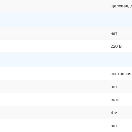
щелевая, 
нет
220 В
составная
нет
есть
4 м
нет