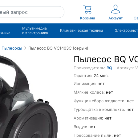
Корзина
Аккаунт
Св
Мультимедиа
Климатическая техника
Электроинс
ехника
и электроника
Пылесосы
Пылесос BQ VC1403C (серый)
Пылесос BQ VC
Производитель:
BQ
.
Артикул: 
Гарантия
: 24 мес.
Ионизация
: нет
Мягкие колеса
: нет
Функция сбора жидкости
: нет
Турбощётка в комплекте
: нет
Ароматизация
: нет
Выдув
: нет
Прессование пыли
: нет