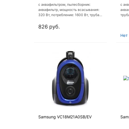
с аквафильтром, пылесборник:
с ак
аквафильтр, мощность всасывания:
аква
320 Вт, потребление: 1600 Вт, труба:
труб
сталь, регулировка мощности на
на к
корпусе, шум 81 дБ
826 руб.
Нет 
Samsung VC18M21A0SB/EV
Sam