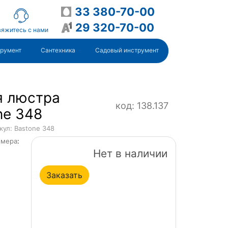
33 380-70-00
29 320-70-00
яжитесь с нами
трумент
Сантехника
Садовый инструмент
я люстра
код: 138.137
ne 348
кул: Bastone 348
ммера
:
Нет в наличии
Заказать