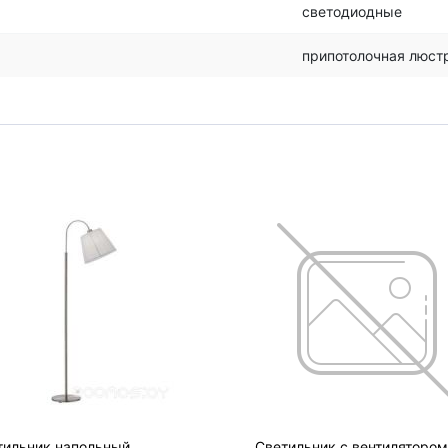
светодиодные
припотолочная люст
тильник напольный
Светильник с вентилятором