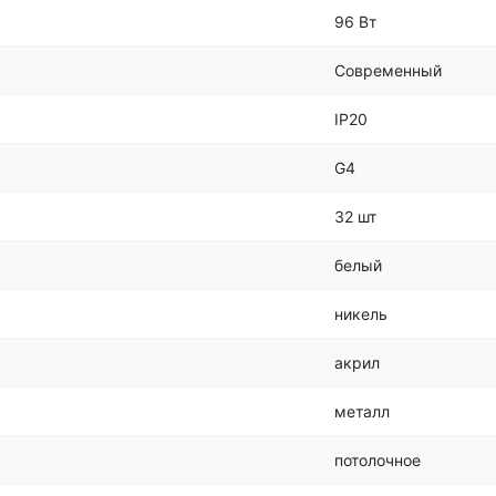
96 Вт
Современный
IP20
G4
32 шт
белый
никель
акрил
металл
потолочное