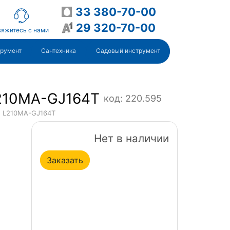
33 380-70-00
29 320-70-00
яжитесь с нами
трумент
Сантехника
Садовый инструмент
L210MA-GJ164T
код: 220.595
: L210MA-GJ164T
Нет в наличии
Заказать