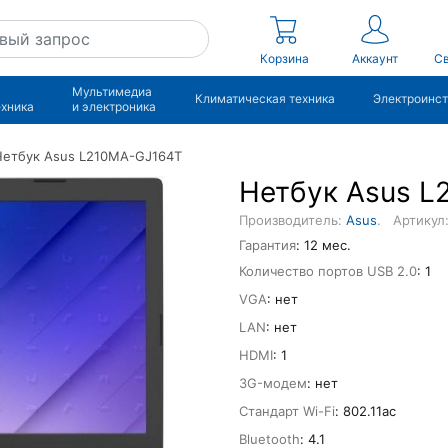
Корзина
Аккаунт
Св
Мультимедиа
Климатическая техника
Электроинс
ехника
и электроника
Нетбук Asus L210MA-GJ164T
Нетбук Asus 
Производитель:
Asus
.
Артикул
Гарантия
: 12 мес.
Количество портов USB 2.0
: 1
VGA
: нет
LAN
: нет
HDMI
: 1
3G-модем
: нет
Стандарт Wi-Fi
: 802.11ac
Bluetooth
: 4.1