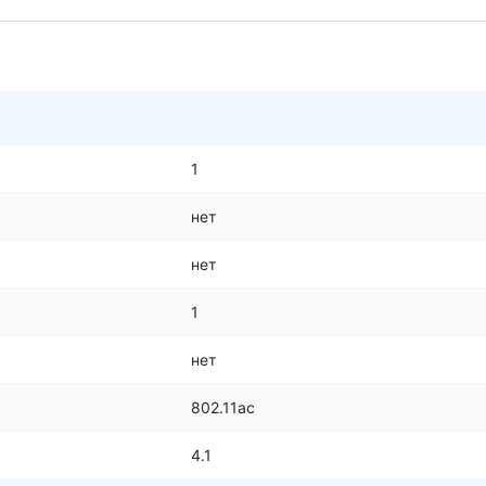
1
нет
нет
1
нет
802.11ac
4.1