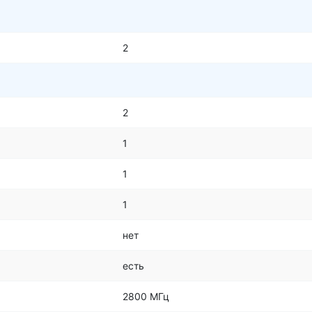
2
2
1
1
1
нет
есть
2800 МГц