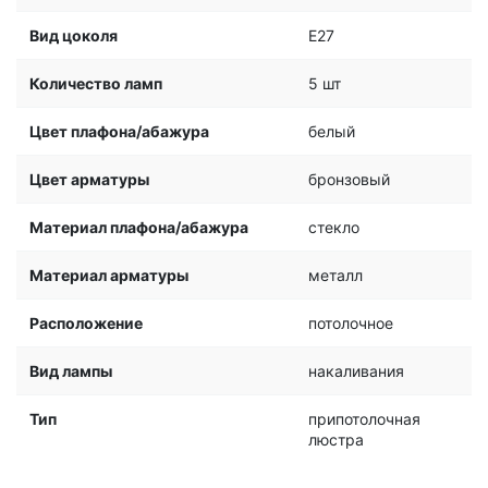
Вид цоколя
E27
Количество ламп
5 шт
Цвет плафона/абажура
белый
Цвет арматуры
бронзовый
Материал плафона/абажура
стекло
Материал арматуры
металл
Расположение
потолочное
Вид лампы
накаливания
Тип
припотолочная
люстра