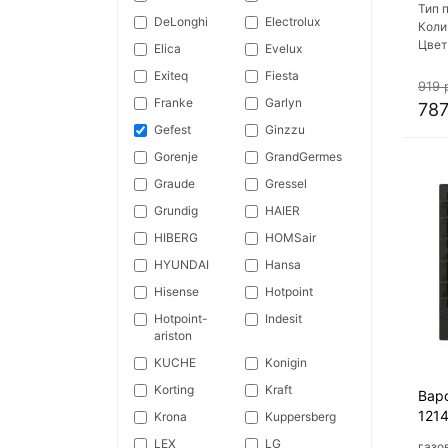
Тип 
DeLonghi
Electrolux
Коли
Цвет
Elica
Evelux
варо
Exiteq
Fiesta
Мате
919 
пове
Franke
Garlyn
787
Gefest
Ginzzu
Gorenje
GrandGermes
Graude
Gressel
Grundig
HAIER
HIBERG
HOMSair
HYUNDAI
Hansa
Hisense
Hotpoint
Hotpoint-
Indesit
ariston
KUCHE
Konigin
Korting
Kraft
Вар
1214
Krona
Kuppersberg
LEX
LG
газо