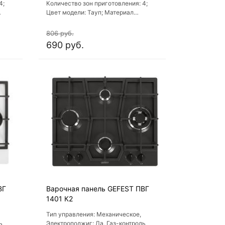
4;
Количество зон приготовления: 4;
Цвет модели: Тауп; Материал
варочной поверхности: Стекло;
Материал решеток варочной
806 руб.
поверхности: Чугун
690 руб.
ВГ
Варочная панель GEFEST ПВГ
1401 К2
Тип управления: Механическое,
ь
Электроподжиг: Да, Газ-контроль