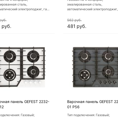
ированная сталь,
эмалированная сталь,
матический электроподжиг, газ-
автоматический электроподжиг,
роль, решетки: чугун,
контроль, решетки: чугун,
висимая установка, размеры
независимая установка, разме
руб.
562 руб.
: 60x51.5 см
(ШхГ): 60x51.5 см
 руб.
481 руб.
очная панель GEFEST 2232-
Варочная панель GEFEST 2
12
01 Р56
подключения: Газовый;
Тип подключения: Газовый;