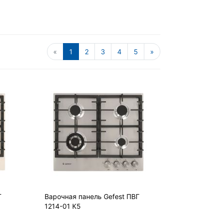
«
1
2
3
4
5
»
Г
Варочная панель Gefest ПВГ
1214-01 К5