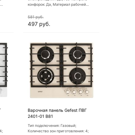
конфорок: Да, Материал рабочей
поверхности: Эмаль, Решетка: Чугун,
Ширина: 60 см
581 руб.
497 руб.
Г
Варочная панель Gefest ПВГ
2401-01 B81
Тип подключения: Газовый;
4;
Количество зон приготовления: 4;