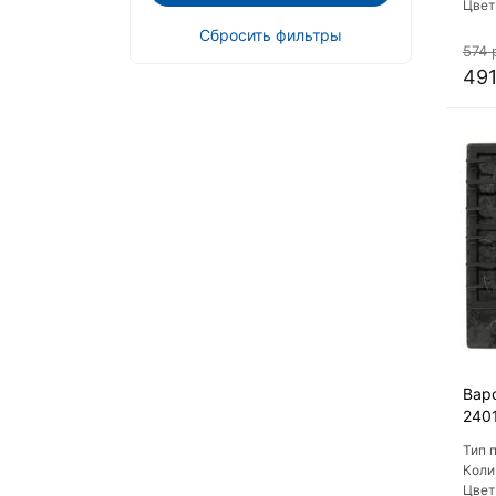
Цвет
варо
Сбросить фильтры
Мате
574 
пове
491
Вар
240
Тип 
Коли
Цвет