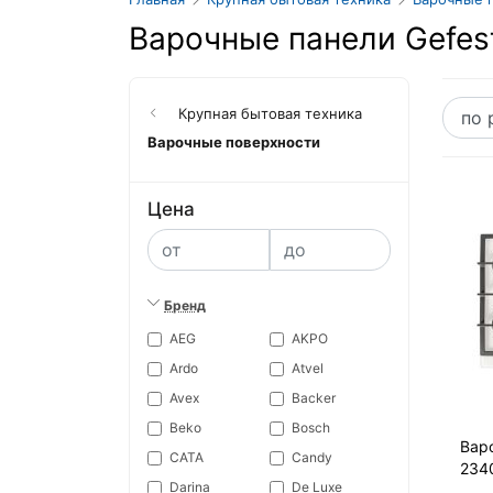
Варочные панели Gefes
Крупная бытовая техника
Варочные поверхности
Цена
Бренд
AEG
AKPO
Ardo
Atvel
Avex
Backer
Beko
Bosch
Вар
CATA
Candy
234
Darina
De Luxe