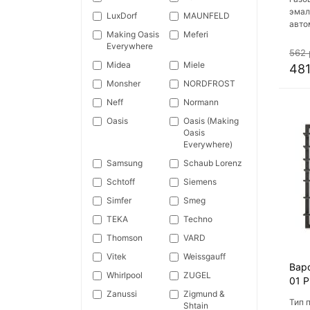
эмал
LuxDorf
MAUNFELD
авто
Making Oasis
Meferi
конт
Everywhere
неза
562 
(ШхГ)
Midea
Miele
481
Monsher
NORDFROST
Neff
Normann
Oasis
Oasis (Making
Oasis
Everywhere)
Samsung
Schaub Lorenz
Schtoff
Siemens
Simfer
Smeg
TEKA
Techno
Thomson
VARD
Vitek
Weissgauff
Вар
Whirlpool
ZUGEL
01 Р
Zanussi
Zigmund &
Тип 
Shtain