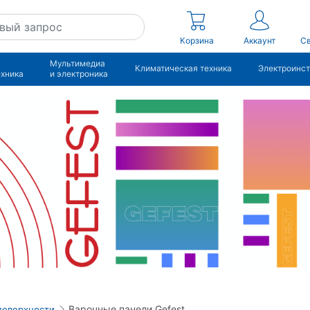
Корзина
Аккаунт
Св
Мультимедиа
Климатическая техника
Электроинс
ехника
и электроника
Варочные панели Gefest
поверхности