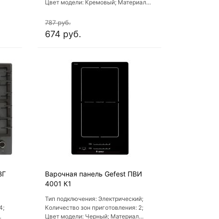
Цвет модели: Кремовый; Материал
варочной поверхности: Стекло;
Материал решеток варочной
787 руб.
поверхности: Чугун
674 руб.
ВГ
Варочная панель Gefest ПВИ
4001 К1
Тип подключения: Электрический;
4;
Количество зон приготовления: 2;
Цвет модели: Черный; Материал