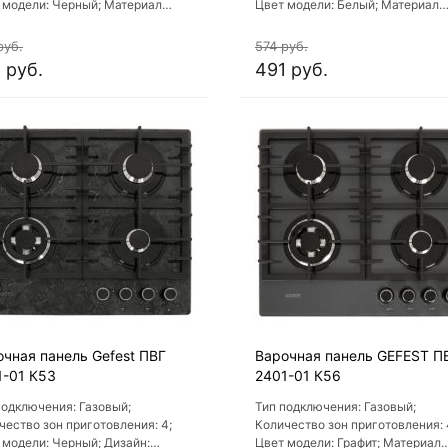
 модели: Черный; Материал
Цвет модели: Белый; Материал
чной поверхности: Эмаль;
варочной поверхности: Эмаль;
риал решеток варочной
Материал решеток варочной
руб.
574 руб.
рхности: Чугун
поверхности: Чугун
 руб.
491 руб.
очная панель Gefest ПВГ
Варочная панель GEFEST П
1-01 К53
2401-01 К56
подключения: Газовый;
Тип подключения: Газовый;
чество зон приготовления: 4;
Количество зон приготовления: 
 модели: Черный; Дизайн:
Цвет модели: Графит; Материал