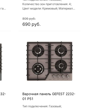
Количество зон приготовления: 4;
 газ-
Цвет модели: Кремовый; Материал
варочной поверхности: Стекло;
ры
Материал решеток варочной
806 руб.
поверхности: Чугун
690 руб.
232-
Варочная панель GEFEST 2232-
01 Р51
Тип подключения: Газовый;