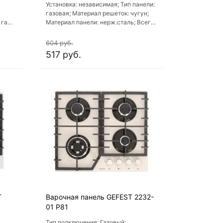
Установка: независимая; Тип панели:
газовая; Материал решеток: чугун;
 газ-
Материал панели: нерж.сталь; Всего
конфорок: 4
ры
604 руб.
517 руб.
Г
Варочная панель GEFEST 2232-
01 Р81
Тип подключения: Газовый;