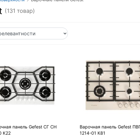
t
(131 товар)
очная панель Gefest СГ СН
Варочная панель Gefest ПВ
0 К22
1214-01 К81