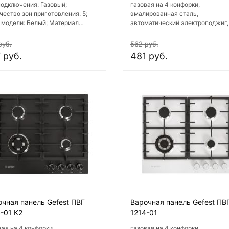
подключения: Газовый;
газовая на 4 конфорки,
чество зон приготовления: 5;
эмалированная сталь,
 модели: Белый; Материал
автоматический электроподжиг,
чной поверхности: Стекло;
контроль, решетки: чугун,
риал решеток варочной
независимая установка, разме
руб.
562 руб.
рхности: Чугун
(ШхГ): 60x51.5 см
 руб.
481 руб.
очная панель Gefest ПВГ
Варочная панель Gefest ПВ
-01 К2
1214-01
вая на 4 конфорки,
газовая на 4 конфорки,