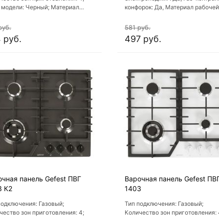
 модели: Черный; Материал
конфорок: Да, Материал рабочей
чной поверхности: Стекло;
поверхности: Эмаль , Решетка: Чугун
риал решеток варочной
, Ширина: 60 см
руб.
581 руб.
рхности: Чугун
 руб.
497 руб.
очная панель Gefest ПВГ
Варочная панель Gefest ПВ
3 К2
1403
подключения: Газовый;
Тип подключения: Газовый;
чество зон приготовления: 4;
Количество зон приготовления: 