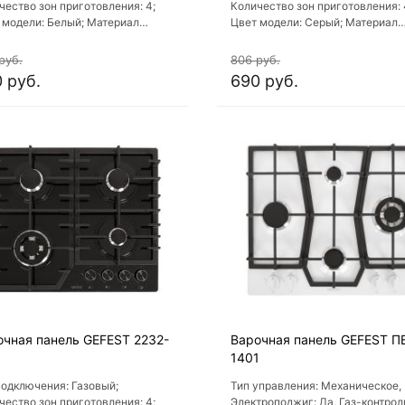
чество зон приготовления: 4;
Количество зон приготовления: 
 модели: Белый; Материал
Цвет модели: Серый; Материал
чной поверхности: Стекло;
варочной поверхности: Стекло;
риал решеток варочной
Материал решеток варочной
руб.
806 руб.
рхности: Чугун
поверхности: Чугун
 руб.
690 руб.
очная панель GEFEST 2232-
Варочная панель GEFEST П
1401
подключения: Газовый;
Тип управления: Механическое,
чество зон приготовления: 4;
Электроподжиг: Да, Газ-контрол