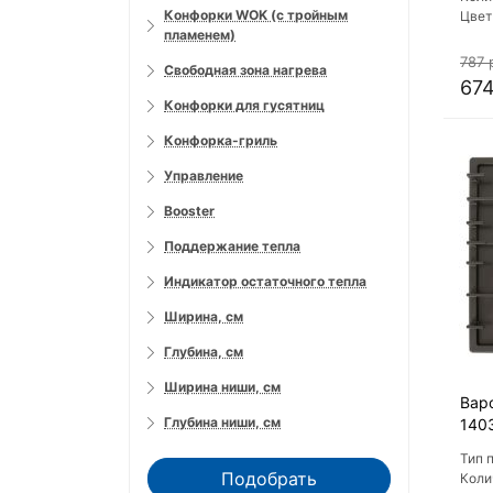
Конфорки WOK (с тройным
Цвет
пламенем)
варо
Мате
787 
Свободная зона нагрева
пове
674
Конфорки для гусятниц
Конфорка-гриль
Управление
Booster
Поддержание тепла
Индикатор остаточного тепла
Ширина, см
Глубина, см
Ширина ниши, см
Вар
Глубина ниши, см
140
Тип 
Подобрать
Коли