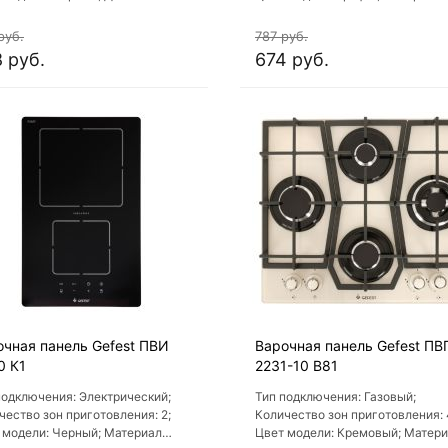
ор; Материал варочной
варочной поверхности: Стекло;
рхности: Стекло
Материал решеток варочной
руб.
787 руб.
поверхности: Чугун
 руб.
674 руб.
очная панель Gefest ПВИ
Варочная панель Gefest ПВ
0 К1
2231-10 В81
подключения: Электрический;
Тип подключения: Газовый;
чество зон приготовления: 2;
Количество зон приготовления: 
 модели: Черный; Материал
Цвет модели: Кремовый; Матер