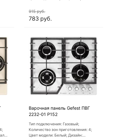
варочной поверхности:
Индукционная стеклокерамика;
915 руб.
Двухзонная конфорка варочной
783 руб.
поверхности: Нет
Г
Варочная панель Gefest ПВГ
2232-01 Р152
Тип подключения: Газовый;
4;
Количество зон приготовления: 4;
иал
Цвет модели: Белый; Дизайн: