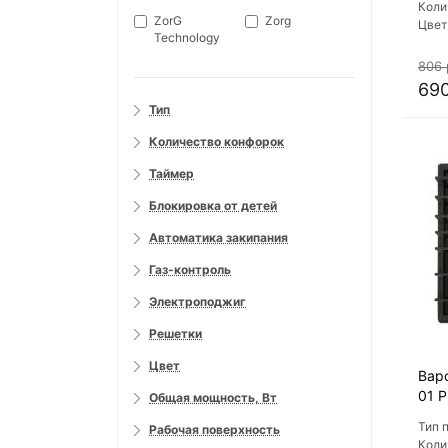
Коли
ZorG
Zorg
Цвет
Technology
варо
Мате
806 
пове
690
Тип
Количество конфорок
Таймер
Блокировка от детей
Автоматика закипания
Газ-контроль
Электроподжиг
Решетки
Цвет
Вар
01 Р
Общая мощность, Вт
Тип 
Рабочая поверхность
Коли