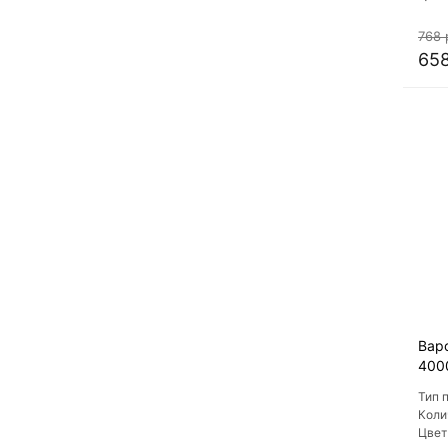
Мрам
пове
768 
658
Вар
400
Тип 
Коли
Цвет