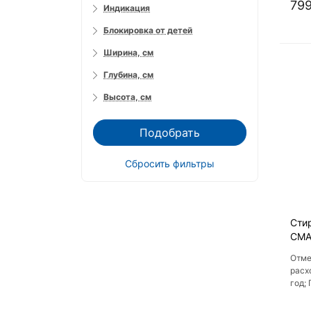
потр
799
Индикация
Блокировка от детей
Ширина, см
Глубина, см
Высота, см
Подобрать
Сбросить фильтры
Сти
СМА
Отме
расх
год;
Расх
кВт*