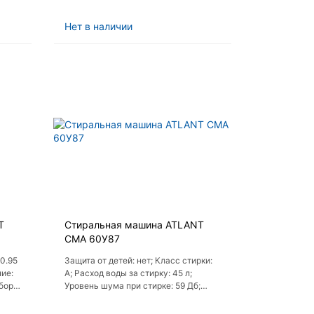
;
Класс отжима: B
ь
Нет в наличии
T
Стиральная машина ATLANT
СМА 60У87
 0.95
Защита от детей: нет; Класс стирки:
ие:
A; Расход воды за стирку: 45 л;
ыбор
Уровень шума при стирке: 59 Дб;
Уровень шума при отжиме: 68 Дб