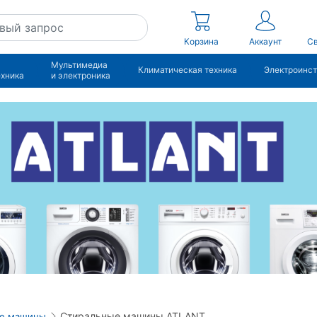
Корзина
Аккаунт
Св
Мультимедиа
Климатическая техника
Электроинс
ехника
и электроника
Стиральные машины ATLANT
ые машины