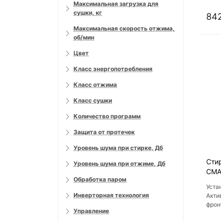
Максимальная загрузка для
энер
сушки, кг
прог
842
Максимальная скорость отжима,
об/мин
Цвет
Класс энергопотребления
Класс отжима
Класс сушки
Количество программ
Защита от протечек
Уровень шума при стирке, Дб
Сти
Уровень шума при отжиме, Дб
СМА
Обработка паром
Уста
Инверторная технология
Акти
фрон
Управление
бель