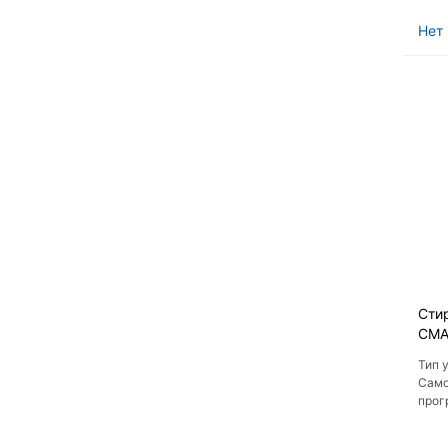
отжи
Нет 
Сти
СМА
Тип 
Само
прог
Расх