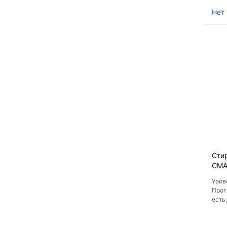
Нет 
Сти
СМА
Уров
Прог
есть
веще
поло
есть