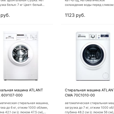
узки: фронтальная Сушка: нет
кВт·ч/год; Автоматическое
узка белья: 7 кг Цвет: белый
охлаждение воды перед сливом:
с потребления энергии: А+++
есть; Количество программ: 18;
с отжима: C
Программа стирки смешанных
 руб.
1123 руб.
тканей: есть; Программа стирки
джинсов: есть
ральная машина ATLANT
Стиральная машина ATLAN
 60У107-000
СМА 70С1010-00
матическая стиральная машина,
автоматическая стиральная ма
узка до 6 кг, отжим 1000 об/мин,
загрузка до 7 кг, отжим 1000 об
на 42.1 см (с люком 47.5 см),
глубина 48.2 см (с люком 56 см),