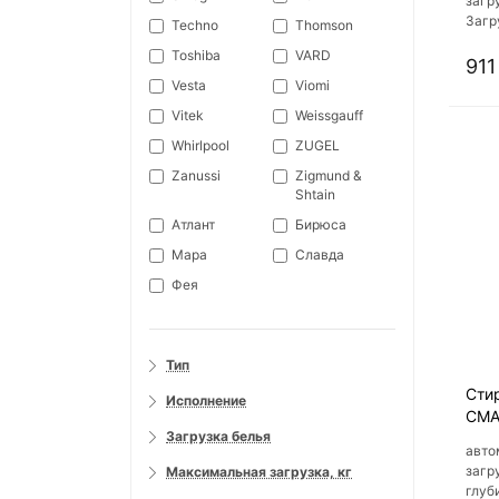
загр
Загр
Techno
Thomson
Клас
Toshiba
VARD
Клас
911
Vesta
Viomi
Vitek
Weissgauff
Whirlpool
ZUGEL
Zanussi
Zigmund &
Shtain
Атлант
Бирюса
Мара
Славда
Фея
Тип
Сти
Исполнение
СМА
Загрузка белья
авто
загр
Максимальная загрузка, кг
глуби