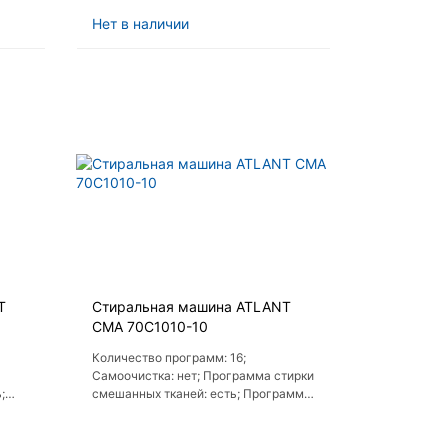
Нет в наличии
T
Стиральная машина ATLANT
СМА 70С1010-10
Количество программ: 16;
Самоочистка: нет; Программа стирки
;
смешанных тканей: есть; Программа
ды
стирки джинсов: есть; Хлопок: есть