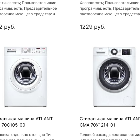
етика: есть; Пользовательские
Хлопок: есть; Пользовательские
раммы: есть; Предварительное
программы: есть; Предваритель
ворение моющего средства: нет;
растворение моющего средства:
рая интенсивная: есть;
Самая короткая программа: 15 м
ологии: ABG Technology
Класс стирки: A
2 руб.
1229 руб.
ральная машина ATLANT
Стиральная машина ATLAN
 70С105-00
СМА 70У1214-01
новка: отдельно стоящая Тип
Годовой расход электроэнергии: