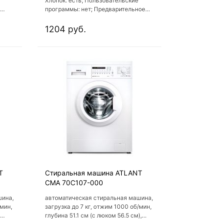
Хлопок: есть; Пользовательские
программы: нет; Предварительное
растворение моющего средства: нет;
Класс стирки: A
1204 руб.
T
Стиральная машина ATLANT
СМА 70С107-000
шина,
автоматическая стиральная машина,
/мин,
загрузка до 7 кг, отжим 1000 об/мин,
глубина 51.1 см (с люком 56.5 см),