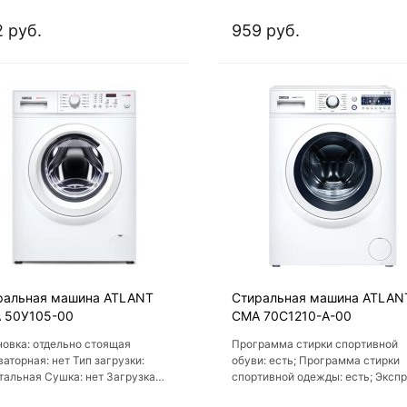
гопотребление A++, 15
энергопотребление A+++, защит
рамм
протечек, 16 программ
 руб.
959 руб.
ральная машина ATLANT
Стиральная машина ATLAN
 50У105-00
СМА 70С1210-A-00
новка: отдельно стоящая
Программа стирки спортивной
ваторная: нет Тип загрузки:
обуви: есть; Программа стирки
тальная Сушка: нет Загрузка
спортивной одежды: есть; Эксп
я: 5 кг Цвет: белый Класс
стирка: есть; Программа для