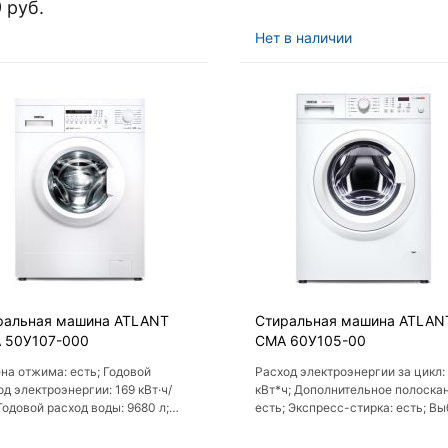
ебления энергии: A+
предотвращения сминания: есть
 руб.
Выбор температуры стирки: ест
Нет в наличии
ральная машина ATLANT
Стиральная машина ATLAN
 50У107-000
СМА 60У105-00
на отжима: есть; Годовой
Расход электроэнергии за цикл:
од электроэнергии: 169 кВт·ч/
кВт*ч; Дополнительное полоскан
 Годовой расход воды: 9680 л;
есть; Экспресс-стирка: есть; В
од электроэнергии за цикл: 0.74
температуры стирки: есть;
ч, 0.19 кВт*ч; Уровень шума при
Количество программ: 11