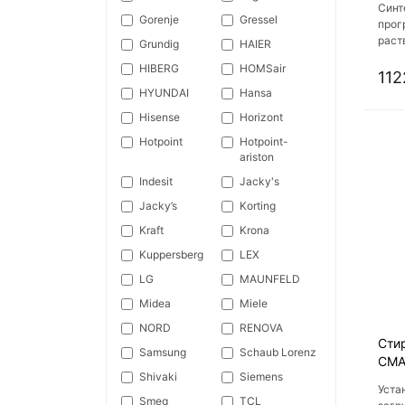
Синт
Gorenje
Gressel
прог
раст
Grundig
HAIER
Быст
HIBERG
HOMSair
Техн
112
HYUNDAI
Hansa
Hisense
Horizont
Hotpoint
Hotpoint-
ariston
Indesit
Jacky's
Jacky’s
Korting
Kraft
Krona
Kuppersberg
LEX
LG
MAUNFELD
Midea
Miele
NORD
RENOVA
Сти
Samsung
Schaub Lorenz
СМА
Shivaki
Siemens
Уста
Smeg
TCL