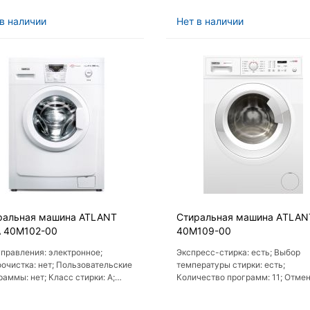
ме: 73 Дб
в наличии
Нет в наличии
ральная машина ATLANT
Стиральная машина АTLAN
 40М102-00
40М109-00
управления: электронное;
Экспресс-стирка: есть; Выбор
очистка: нет; Пользовательские
температуры стирки: есть;
раммы: нет; Класс стирки: A;
Количество программ: 11; Отме
од воды за стирку: 39 л
отжима: есть; Хлопок: есть