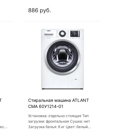
а от
энергопотребление A++, 15
программ
886 руб.
T
Стиральная машина ATLANT
СМА 60У1214-01
Установка: отдельно стоящая Тип
загрузки: фронтальная Сушка: нет
ресс-
Загрузка белья: 6 кг Цвет: белый
Класс потребления энергии: A++