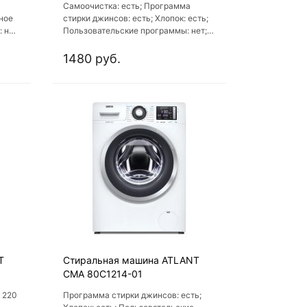
Самоочистка: есть; Программа
ное
стирки джинсов: есть; Хлопок: есть;
 нет;
Пользовательские программы: нет;
ин;
Предварительное растворение
моющего средства: нет
1480 руб.
T
Стиральная машина ATLANT
СМА 80С1214-01
 220
Программа стирки джинсов: есть;