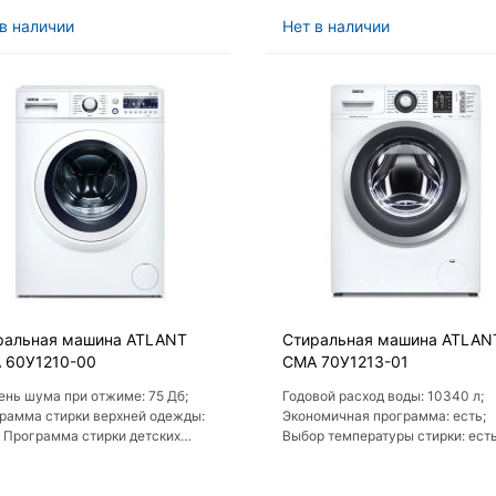
в наличии
Нет в наличии
ральная машина ATLANT
Стиральная машина ATLAN
 60У1210-00
СМА 70У1213-01
ень шума при отжиме: 75 Дб;
Годовой расход воды: 10340 л;
рамма стирки верхней одежды:
Экономичная программа: есть;
; Программа стирки детских
Выбор температуры стирки: есть
й: есть; Дополнительное
Автоматическое охлаждение во
скание: есть; Экспресс-стирка:
перед сливом: есть; Количество
программ: 16