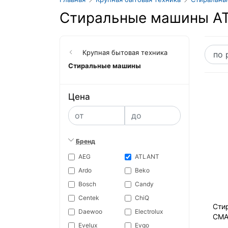
Стиральные машины A
Крупная бытовая техника
Стиральные машины
Цена
Бренд
AEG
ATLANT
Ardo
Beko
Bosch
Candy
Centek
ChiQ
Сти
Daewoo
Electrolux
СМА
Evelux
Evgo