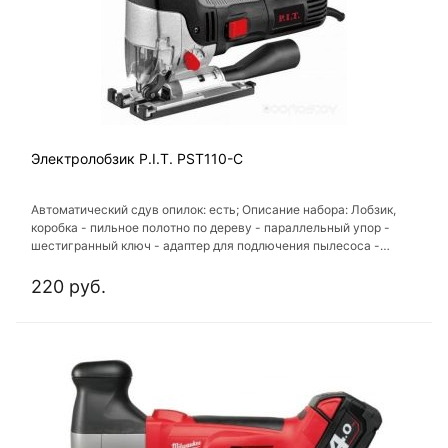
Электролобзик P.I.T. PST110-C
Автоматический сдув опилок: есть; Описание набора: Лобзик,
коробка - пильное полотно по дереву - параллельный упор -
шестигранный ключ - адаптер для подлючения пылесоса -
руководство по эксплуатации; Комплектации: ключ; Кейс: нет;
Регулировка оборотов: есть
220 руб.