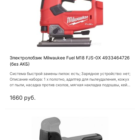
Электролобзик Milwaukee Fuel M18 FJS-0X 4933464726
(без АКБ)
Система быстрой замены пилок: есть; Зарядное устройство: нет;
Описание набора: 1 x полотно, адаптер для пылеудаления, кожух
от пыли, насадка против сколов, мягкая накладка подошвы, кейс
Аккумулятор и зарядное устройство в комплект не входят!; Кейс:
есть; Вес: 2.9 кг
1660 руб.