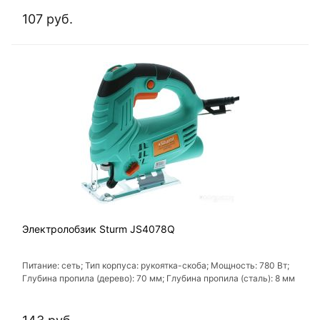
щиток, обрезиненная рукоятка; Тип подошвы: штампованная
107 руб.
Электролобзик Sturm JS4078Q
Питание: сеть; Тип корпуса: рукоятка-скоба; Мощность: 780 Вт;
Глубина пропила (дерево): 70 мм; Глубина пропила (сталь): 8 мм