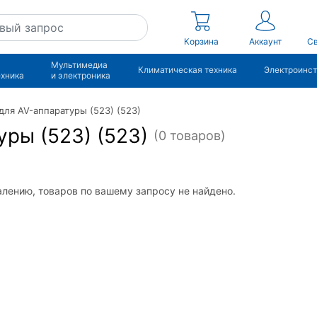
Корзина
Аккаунт
Св
Мультимедиа
Климатическая техника
Электроинс
ехника
и электроника
для AV-аппаратуры (523) (523)
ры (523) (523)
(0 товаров)
лению, товаров по вашему запросу не найдено.