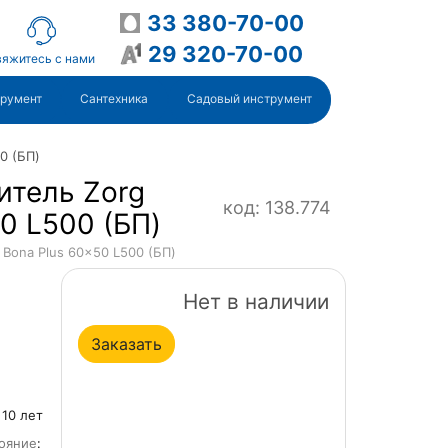
33 380-70-00
29 320-70-00
яжитесь с нами
трумент
Сантехника
Садовый инструмент
0 (БП)
итель Zorg
код: 138.774
0 L500 (БП)
 Bona Plus 60x50 L500 (БП)
Нет в наличии
Заказать
: 10 лет
ояние
: