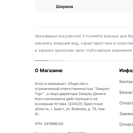
Ширина
Уважаемые покупатели! Уточняйте важные для Вас
изменять внешний вид, характеристики и компле
и заранее приносим свои глубочайшие извинения
О Магазине
Инфо
Конта
Услуги оказывает: Общество с
ограниченной ответственностью "Замула-
Безна
Торг" , в лице директора Замулы Дениса
Константиновича действующего на
Оплат
основании Устава. (224020, Брестская
область, г. Брест, ул. Войкова, д. 79, пом.
Замена
4).
УПН: 291888049.
Оплат