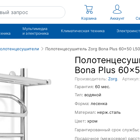
Корзина
Аккаунт
Св
Мультимедиа
Климатическая техника
Электроинс
ехника
и электроника
олотенцесушители
Полотенцесушитель Zorg Bona Plus 60x50 L50
Полотенцесуш
Bona Plus 60x5
Производитель:
Zorg
.
Артикул:
Гарантия
: 60 мес.
Тип
: водяной
Форма
: лесенка
Материал
: нерж.сталь
Цвет
: хром
Гарантированный срок службы
Посадочное (межосевое) расст