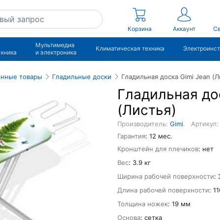
Корзина
Аккаунт
Св
Мультимедиа
Климатическая техника
Электроинс
ехника
и электроника
енные товары
Гладильные доски
Гладильная доска Gimi Jean (Л
Гладильная до
(Листья)
Производитель:
Gimi
.
Артикул:
Гарантия
: 12 мес.
Кронштейн для плечиков
: нет
Вес
: 3.9 кг
Ширина рабочей поверхности
:
Длина рабочей поверхности
: 1
Толщина ножек
: 19 мм
Основа
: сетка