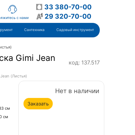
33 380-70-00
29 320-70-00
яжитесь с нами
трумент
Сантехника
Садовый инструмент
истья)
ска Gimi Jean
код: 137.517
 Jean (Листья)
Нет в наличии
Заказать
 33 см
10 см