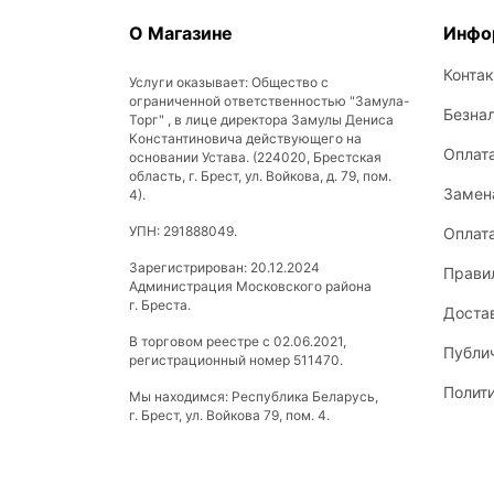
О Магазине
Инфо
Конта
Услуги оказывает: Общество с
ограниченной ответственностью "Замула-
Безна
Торг" , в лице директора Замулы Дениса
Константиновича действующего на
Оплат
основании Устава. (224020, Брестская
область, г. Брест, ул. Войкова, д. 79, пом.
Замена
4).
УПН: 291888049.
Оплат
Зарегистрирован: 20.12.2024
Прави
Администрация Московского района
г. Бреста.
Доста
В торговом реестре с 02.06.2021,
Публи
регистрационный номер 511470.
Полит
Мы находимся: Республика Беларусь,
г. Брест, ул. Войкова 79, пом. 4.