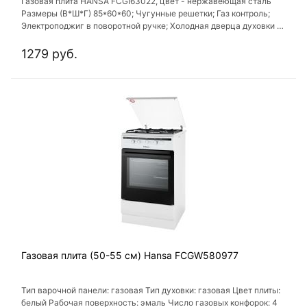
Газовая плита HANSA FCGI63022, цвет - нержавеющая сталь
Размеры (В*Ш*Г) 85*60*60; Чугунные решетки; Газ контроль;
Электроподжиг в поворотной ручке; Холодная дверца духовки (2
стекла); Решетка для жарки в комплекте; Стеклянная крышка,
ГАРАНТИЯ 24 МЕСЯЦА
1279 руб.
Газовая плита (50-55 см) Hansa FCGW580977
Тип варочной панели: газовая Тип духовки: газовая Цвет плиты:
белый Рабочая поверхность: эмаль Число газовых конфорок: 4