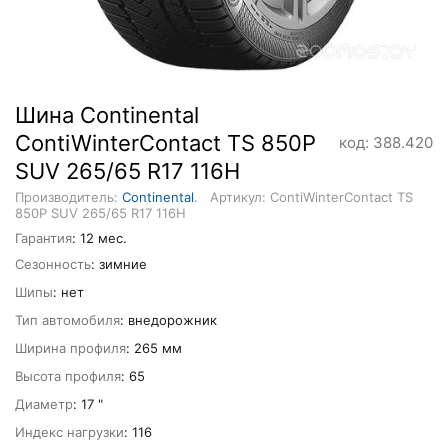
Шина Continental
ContiWinterContact TS 850P
код: 388.420
SUV 265/65 R17 116H
Производитель:
Continental
.
Артикул: ContiWinterContact TS
850P SUV 265/65 R17 116H
Гарантия
: 12 мес.
Сезонность
: зимние
Шипы
: нет
Тип автомобиля
: внедорожник
Ширина профиля
: 265 мм
Высота профиля
: 65
Диаметр
: 17 "
Индекс нагрузки
: 116