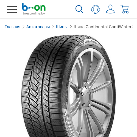
Главная
Автотовары
Шины
Шина Continental ContiWinterCo