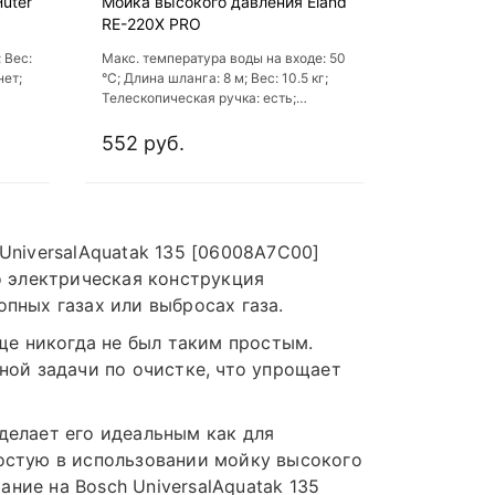
uter
Мойка высокого давления Eland
RE-220X PRO
 Вес:
Макс. температура воды на входе: 50
нет;
°С; Длина шланга: 8 м; Вес: 10.5 кг;
Телескопическая ручка: есть;
Автоматическое отключение: есть
552 руб.
niversalAquatak 135 [06008A7C00]
о электрическая конструкция
опных газах или выбросах газа.
ще никогда не был таким простым.
ой задачи по очистке, что упрощает
 делает его идеальным как для
ростую в использовании мойку высокого
ние на Bosch UniversalAquatak 135