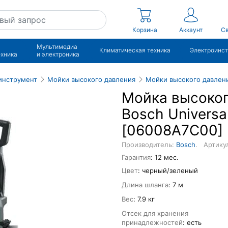
Корзина
Аккаунт
Св
Мультимедиа
Климатическая техника
Электроинс
ехника
и электроника
инструмент
Мойки высокого давления
Мойки высокого давлен
Мойка высоког
Bosch Universa
[06008A7C00]
Производитель:
Bosch
.
Артику
Гарантия
: 12 мес.
Цвет
: черный/зеленый
Длина шланга
: 7 м
Вес
: 7.9 кг
Отсек для хранения
принадлежностей
: есть