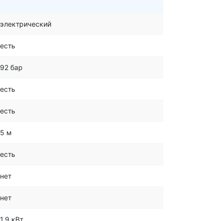
электрический
есть
92 бар
есть
есть
5 м
есть
нет
нет
1.9 кВт