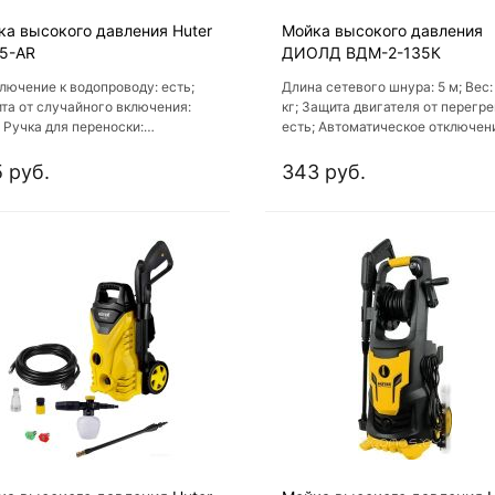
ка высокого давления Huter
Мойка высокого давления
5-AR
ДИОЛД ВДМ-2-135К
лючение к водопроводу: есть;
Длина сетевого шнура: 5 м; Вес: 
та от случайного включения:
кг; Защита двигателя от перегре
; Ручка для переноски:
есть; Автоматическое отключен
ированная; Отсек для хранения
есть; Длина шланга высокого
адлежностей: нет;
давления: 5 м
 руб.
343 руб.
матическое отключение: есть