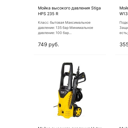
Мойка высокого давления Stiga
Мой
HPS 235 R
W13
Класс: бытовая Максимальное
Подк
давление: 135 бар Минимальное
Защи
давление: 100 бар
есть
Производительность: 440 л/час
фикс
Материал корпуса насоса: алюминий
прин
749 руб.
355
Материал поршней: металл
Авто
Потребляемая мощность: 1.8 кВт