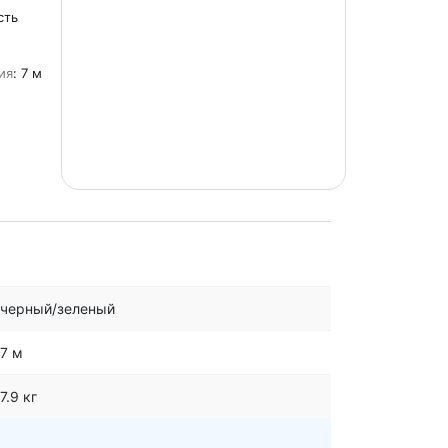
сть
ия
: 7 м
черный/зеленый
7 м
7.9 кг