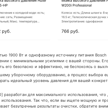
ка высокого давления Huter
Мойка высокого давления H
5-HP
W200i Professional
лючение к холодной воде: есть;
Колеса: есть; Длина шланга: 8 м;
ние: сеть; Размещение:
16.5 кг; Телескопическая ручка: 
льный; Макс. температура
Электропитание: однофазное
ева воды: 50 °С; Макс.
ература воды на входе: 50 °С
 руб.
766 руб.
ю 1900 Вт и однофазному источнику питания Bosch U
ении с минимальными усилиями с вашей стороны. Ег
ть его безопасно и эффективно, не беспокоясь о выхл
ашему уборочному оборудованию, а процесс выбора е
ать идеальный уровень давления для вашей конкретн
0] разработан для максимального использования, что
о использования. Так что, если вы ищете мощную и п
вает безупречные результаты очистки, обратите внима