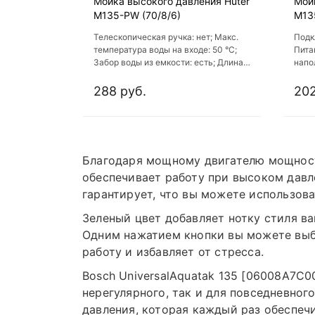
Мойка высокого давления Huter
Мой
M135-РW (70/8/6)
M13
Телескопическая ручка: нет; Макс.
Подк
температура воды на входе: 50 °С;
Пита
Забор воды из емкости: есть; Длина
напо
шланга высокого давления: 5 м;
нагр
Комплектация: фильтр, игла для
темп
288 руб.
202
прочистки сопла, Веерное сопло,
пеногенератор, Шланг высокого
давления, пистолет распылитель,
Штуцер для подключения шланга
подачи воды, Инструкция по
Благодаря мощному двигателю мощность
эксплуатация, пенокомплект
обеспечивает работу при высоком давл
гарантирует, что вы можете использова
Зеленый цвет добавляет нотку стиля в
Одним нажатием кнопки вы можете выбр
работу и избавляет от стресса.
Bosch UniversalAquatak 135 [06008A7C0
нерегулярного, так и для повседневног
давления, которая каждый раз обеспечи