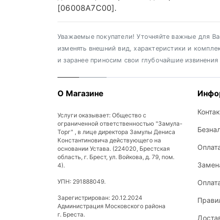
[06008A7C00].
Уважаемые покупатели! Уточняйте важные для Вас
изменять внешний вид, характеристики и компле
и заранее приносим свои глубочайшие извинения
О Магазине
Инфо
Конта
Услуги оказывает: Общество с
ограниченной ответственностью "Замула-
Безна
Торг" , в лице директора Замулы Дениса
Константиновича действующего на
Оплат
основании Устава. (224020, Брестская
область, г. Брест, ул. Войкова, д. 79, пом.
Замена
4).
УПН: 291888049.
Оплат
Зарегистрирован: 20.12.2024
Прави
Администрация Московского района
г. Бреста.
Доста