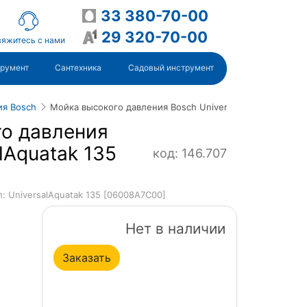
33 380-70-00
29 320-70-00
яжитесь с нами
трумент
Сантехника
Садовый инструмент
ия Bosch
Мойка высокого давления Bosch UniversalAquatak 135 [
о давления
lAquatak 135
код: 146.707
л: UniversalAquatak 135 [06008A7C00]
Нет в наличии
Заказать