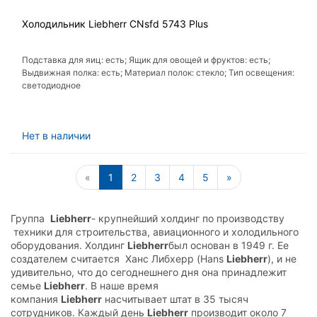
Холодильник Liebherr CNsfd 5743 Plus
Подставка для яиц: есть; Ящик для овощей и фруктов: есть;
Выдвижная полка: есть; Материал полок: стекло; Тип освещения:
светодиодное
Нет в наличии
«
1
2
3
4
5
»
Группа
Liebherr
- крупнейший холдинг по производству
техники для строительства, авиационного и холодильного
оборудования. Холдинг
Liebherr
был основан в 1949 г. Ее
создателем считается Ханс Либхерр (Hans
Liebherr
), и не
удивительно, что до сегоднешнего дня она принадлежит
семье
Liebherr
. В наше время
компания
Liebherr
насчитывает штат в 35 тысяч
сотрудников. Каждый день
Liebherr
производит около 7