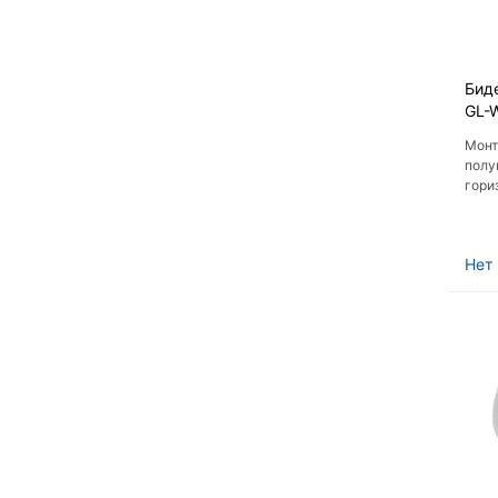
Биде
GL-
Монт
полу
гори
Пнев
Нет 