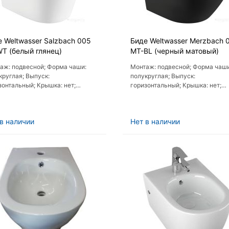
 Weltwasser Salzbach 005
Биде Weltwasser Merzbach 
WT (белый глянец)
MT-BL (черный матовый)
аж: подвесной; Форма чаши:
Монтаж: подвесной; Форма чаши
круглая; Выпуск:
полукруглая; Выпуск:
зонтальный; Крышка: нет;
горизонтальный; Крышка: нет;
мокрышка (с микролифтом): нет
Пневмокрышка (с микролифтом):
в наличии
Нет в наличии