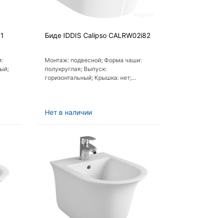
01
Биде IDDIS Calipso CALRW02i82
:
Монтаж: подвесной; Форма чаши:
ый;
полукруглая; Выпуск:
горизонтальный; Крышка: нет;
Пневмокрышка (с микролифтом): нет
Нет в наличии