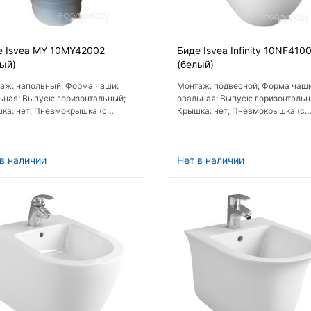
е Isvea MY 10MY42002
Биде Isvea Infinity 10NF410
лый)
(белый)
аж: напольный; Форма чаши:
Монтаж: подвесной; Форма чаши
ьная; Выпуск: горизонтальный;
овальная; Выпуск: горизонтальн
ка: нет; Пневмокрышка (с
Крышка: нет; Пневмокрышка (с
олифтом): нет
микролифтом): нет
в наличии
Нет в наличии