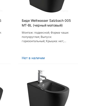
5
Биде Weltwasser Salzbach 005
MT-BL (черный матовый)
:
Монтаж: подвесной; Форма чаши:
полукруглая; Выпуск:
горизонтальный; Крышка: нет;
 нет
Пневмокрышка (с микролифтом): нет
Нет в наличии