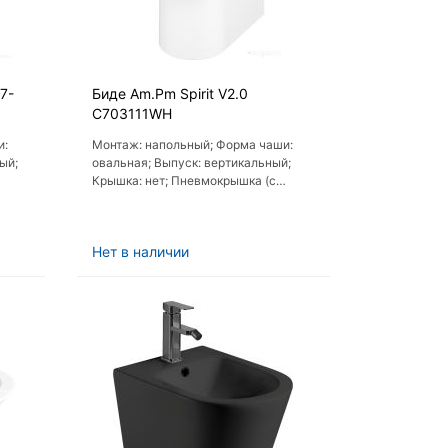
7-
Биде Am.Pm Spirit V2.0
C703111WH
и:
Монтаж: напольный; Форма чаши:
ый;
овальная; Выпуск: вертикальный;
Крышка: нет; Пневмокрышка (с
микролифтом): нет
Нет в наличии