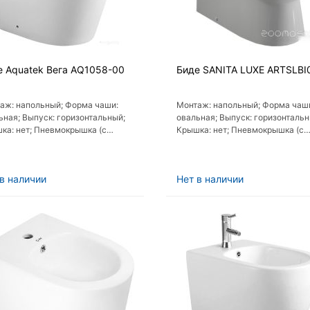
е Aquatek Вега AQ1058-00
Биде SANITA LUXE ARTSLBI
аж: напольный; Форма чаши:
Монтаж: напольный; Форма чаш
ьная; Выпуск: горизонтальный;
овальная; Выпуск: горизонтальн
ка: нет; Пневмокрышка (с
Крышка: нет; Пневмокрышка (с
олифтом): нет
микролифтом): нет
в наличии
Нет в наличии