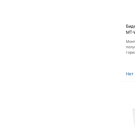
Биде
MT-
Монт
полу
гори
Пнев
Нет 