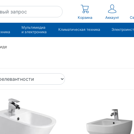
Корзина
Аккаунт
Св
Мультимедиа
Климатическая техника
Электроинс
ехника
и электроника
иде