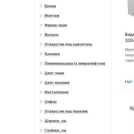
Бренд
Монтаж
Форма чаши
Биде
Выпуск
330
Отверстие под смеситель
Монт
Крышка
полу
гори
Пневмокрышка (с микролифтом)
смес
Цвет чаши
Нет 
Цвет крышки
Инсталляция
Сифон
Отверстие под перелив
Ширина, см
Глубина, см