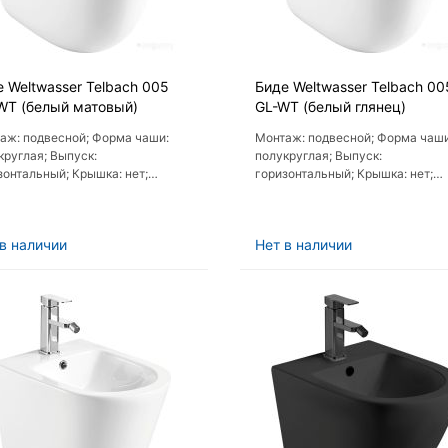
 Weltwasser Telbach 005
Биде Weltwasser Telbach 00
WT (белый матовый)
GL-WT (белый глянец)
аж: подвесной; Форма чаши:
Монтаж: подвесной; Форма чаши
круглая; Выпуск:
полукруглая; Выпуск:
зонтальный; Крышка: нет;
горизонтальный; Крышка: нет;
мокрышка (с микролифтом): нет
Пневмокрышка (с микролифтом):
в наличии
Нет в наличии