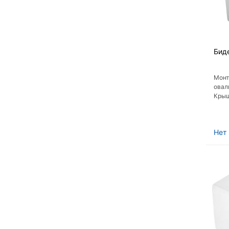
Бид
Монт
овал
Крыш
микр
Нет 