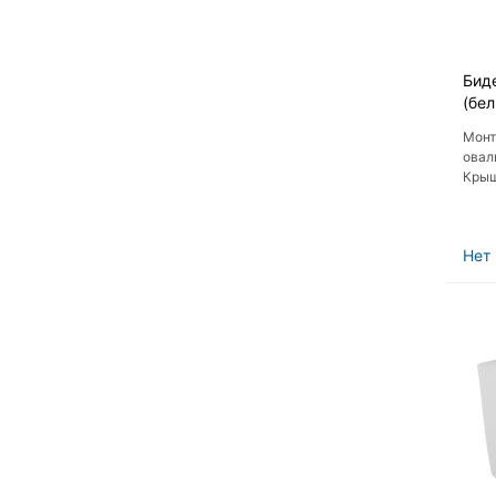
Бид
(бе
Монт
овал
Крыш
микр
Нет 