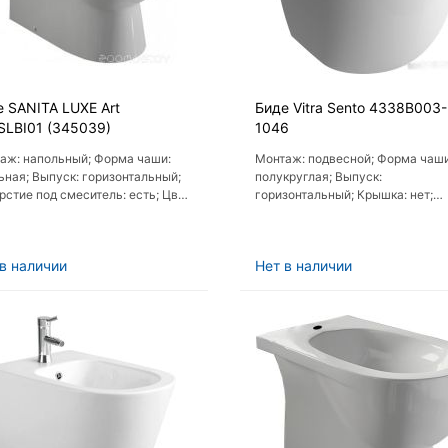
 SANITA LUXE Art
Биде Vitra Sento 4338B003-
SLBI01 (345039)
1046
аж: напольный; Форма чаши:
Монтаж: подвесной; Форма чаши
ьная; Выпуск: горизонтальный;
полукруглая; Выпуск:
рстие под смеситель: есть; Цвет
горизонтальный; Крышка: нет;
: белый
Пневмокрышка (с микролифтом):
в наличии
Нет в наличии