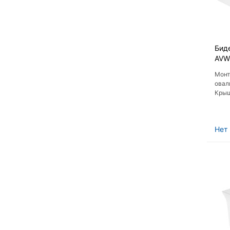
Биде
AVW
Монт
овал
Крыш
микр
Нет 