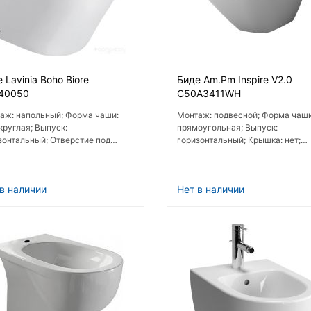
 Lavinia Boho Biore
Биде Am.Pm Inspire V2.0
40050
C50A3411WH
аж: напольный; Форма чаши:
Монтаж: подвесной; Форма чаши
круглая; Выпуск:
прямоугольная; Выпуск:
зонтальный; Отверстие под
горизонтальный; Крышка: нет;
итель: есть; Крышка: нет
Пневмокрышка (с микролифтом):
в наличии
Нет в наличии