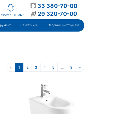
33 380-70-00
29 320-70-00
яжитесь с нами
трумент
Сантехника
Садовый инструмент
«
1
2
3
4
5
…
9
»