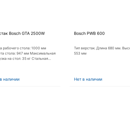
стак Bosch GTA 2500W
Bosch PWB 600
а рабочего стола: 1000 мм
Тип верстак. Длина 680 мм. Выс
та стола: 947 мм Максимальная
553 мм
узка на стол: 35 кг Стальная
: есть Функция тисков: есть
а для измерений на
авляющих: есть
в наличии
Нет в наличии