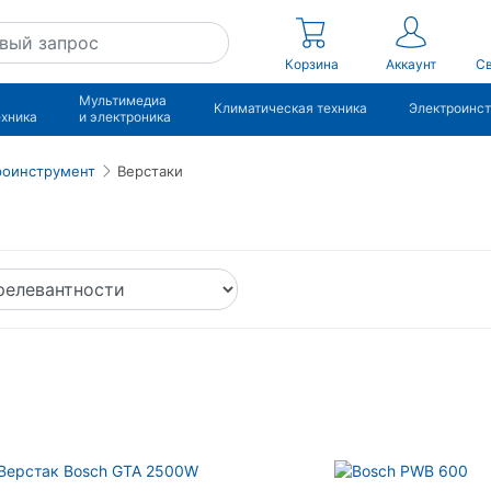
Корзина
Аккаунт
Св
Мультимедиа
Климатическая техника
Электроинс
ехника
и электроника
роинструмент
Верстаки