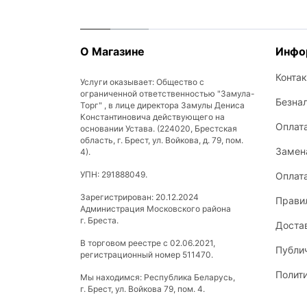
О Магазине
Инфо
Конта
Услуги оказывает: Общество с
ограниченной ответственностью "Замула-
Безна
Торг" , в лице директора Замулы Дениса
Константиновича действующего на
Оплат
основании Устава. (224020, Брестская
область, г. Брест, ул. Войкова, д. 79, пом.
Замена
4).
УПН: 291888049.
Оплат
Зарегистрирован: 20.12.2024
Прави
Администрация Московского района
г. Бреста.
Доста
В торговом реестре с 02.06.2021,
Публи
регистрационный номер 511470.
Полит
Мы находимся: Республика Беларусь,
г. Брест, ул. Войкова 79, пом. 4.